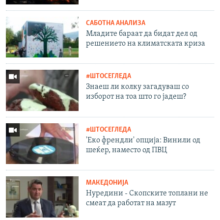
САБОТНА АНАЛИЗА
Младите бараат да бидат дел од
решението на климатската криза
#ШТОСЕГЛЕДА
Знаеш ли колку загадуваш со
изборот на тоа што го јадеш?
#ШТОСЕГЛЕДА
'Еко френдли' опција: Винили од
шеќер, наместо од ПВЦ
МАКЕДОНИЈА
Нуредини - Скопските топлани не
смеат да работат на мазут