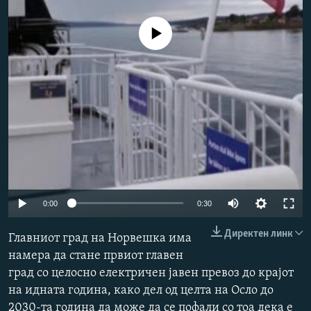
РСЕ веб страници
No media source currently available
Auto
0:00
0:30
240p
Директен линк
Главниот град на Норвешка има
360p
намера да стане првиот главен
град со целосно електричен јавен превоз до крајот
480p
на идната година, како дел од целта на Осло до
720p
2030-та година да може да се пофали со тоа дека е