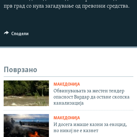
1080p
прв град со нула загадување од превозни средства.
Auto
240p
360p
480p
Сподели
720p
1080p
Поврзано
МАКЕДОНИЈА
Обвинувањата за местен тендер
опасност Вардар да остане скопска
канализацијa
МАКЕДОНИЈА
И досега имаше казни за екоцид,
но никој не е казнет