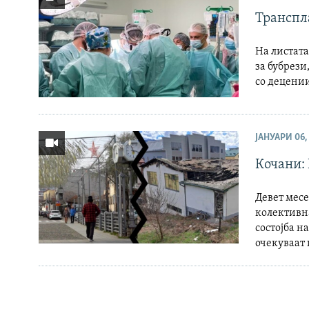
Транспл
На листата
за бубрези
со децении
ЈАНУАРИ 06,
Кочани: 
Девет месе
колективна
состојба н
очекуваат 