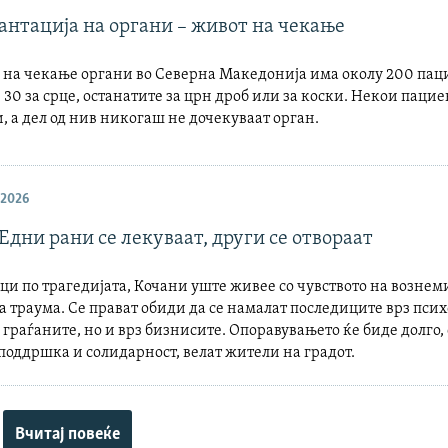
антација на органи – живот на чекање
 на чекање органи во Северна Македонија има околу 200 паци
, 30 за срце, останатите за црн дроб или за коски. Некои паци
, а дел од нив никогаш не дочекуваат орган.
 2026
Едни рани се лекуваат, други се отвораат
ци по трагедијата, Кочани уште живее со чувството на вознем
 траума. Се прават обиди да се намалат последиците врз пси
а граѓаните, но и врз бизнисите. Опоравувањето ќе биде долго, 
поддршка и солидарност, велат жители на градот.
Вчитај повеќе