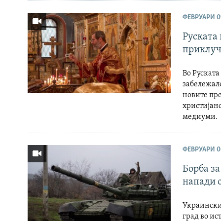
ФЕВРУАРИ 09
Руската 
приклуч
Во Руската
забележале
новите пр
христијанс
медиуми.
ФЕВРУАРИ 06
Борба за
напади 
Украински 
град во ис