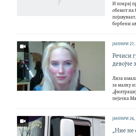
И покрај п
обемот на 
појавуваа
борбени ав
ЈАНУАРИ 27,
Речиси г
девојче
Лиза имала
за малку и
„филтрациј
пејачка М
ЈАНУАРИ 26,
„Ние не 