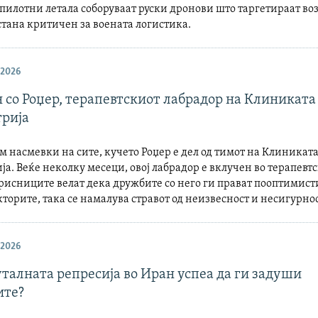
пилотни летала соборуваат руски дронови што таргетираат во
стана критичен за воената логистика.
 2026
 со Роџер, терапевтскиот лабрадор на Клиниката
трија
 насмевки на сите, кучето Роџер е дел од тимот на Клиниката
ја. Веќе неколку месеци, овој лабрадор е вклучен во терапевт
рисниците велат дека дружбите со него ги прават пооптимис
торите, така се намалува стравот од неизвесност и несигурнос
 2026
талната репресија во Иран успеа да ги задуши
ите?