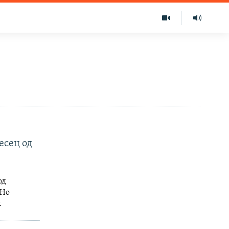
есец од
од
 Но
.