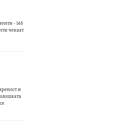
енти - 165
енти чекаат
иреност и
холошката
се