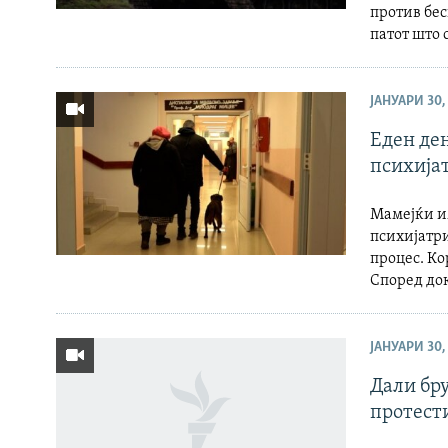
против бес
патот што 
ЈАНУАРИ 30,
Еден ден
психија
Мамејќи им
психијатри
процес. Ко
Според док
ЈАНУАРИ 30,
Дали бру
протест