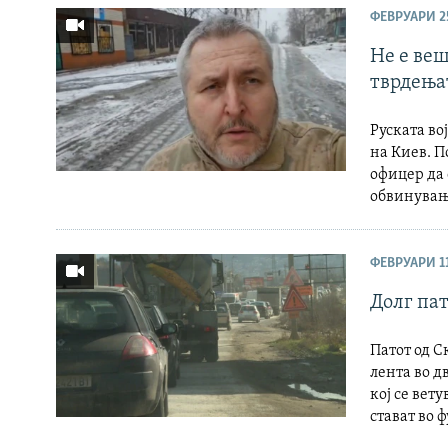
ФЕВРУАРИ 25
Не е веш
тврдењат
Руската во
на Киев. П
офицер да 
обвинувања
ФЕВРУАРИ 11
Долг пат
Патот од С
лента во д
кој се вет
стават во 