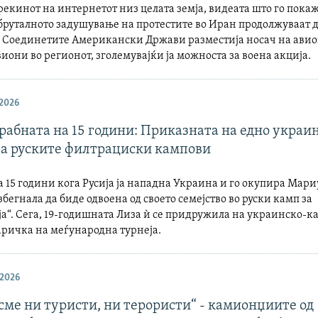
рекинот на интернетот низ целата земја, видеата што го пока
бруталното задушување на протестите во Иран продолжуваат д
т. Соединетите Американски Држави разместија носач на ави
иони во регионот, зголемувајќи ја можноста за воена акција.
 2026
рабната на 15 години: Приказната на едно украи
 за руските филтрациски кампови
 15 години кога Русија ја нападна Украина и го окупира Мари
збегнала да биде одвоена од своето семејство во руски камп за
а“. Сега, 19-годишната Лиза ѝ се придружила на украинско-к
аричка на меѓународна турнеја.
 2026
сме ни туристи, ни терористи“ - камионџиите од