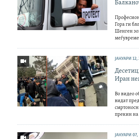
Балканот
Професион
Гора ги бл
Шенген зон
меѓувреме 
ЈАНУАРИ 12,
Десетици
Иран не
Во видео о
видат пре
смртоносн
прекин на 
ЈАНУАРИ 07,