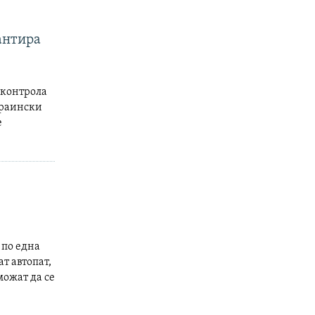
антира
д контрола
краински
е
 по една
т автопат,
можат да се