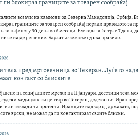
 ги блокираа границите за товарен сообраќај
алните возачи на камиони од Северна Македонија, Србија, Б
окираа границите за товарен сообраќај поради правилото за пр
ата најмногу 90 дена во 6 месеци. Блокадата ќе трае 7 дена, д
не се најде решение. Бараат изземање од ова правило.
 2026
 тела пред мртовечница во Техеран. Луѓето надв
маат контакт со блиските
бјавено на социјалните мрежи на 11 јануари, десетици тела мо
д судски медицински центар во Техеран, додека низ Иран про
ите антивладини протести. Иранците надвор од државата, по
сите врски, не можат да ги контактираат своите блиски.
 2026