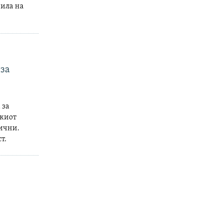
зила на
 за
 за
скиот
тични.
т.