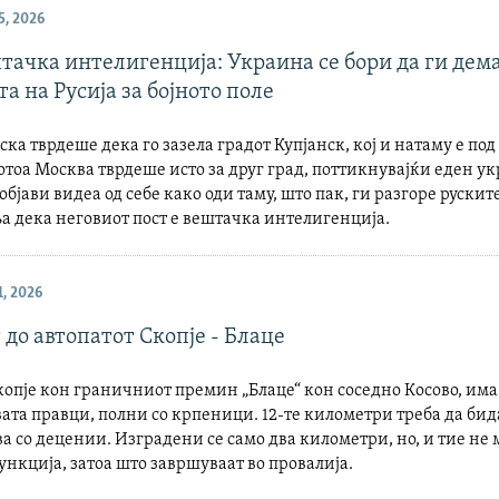
, 2026
тачка интелигенција: Украина се бори да ги дем
а на Русија за бојното поле
јска тврдеше дека го зазела градот Купјанск, кој и натаму е по
отоа Москва тврдеше исто за друг град, поттикнувајќи еден у
објави видеа од себе како оди таму, што пак, ги разгоре рускит
 дека неговиот пост е вештачка интелигенција.
, 2026
 до автопатот Скопје - Блаце
копје кон граничниот премин „Блаце“ кон соседно Косово, има
вата правци, полни со крпеници. 12-те километри треба да бида
ува со децении. Изградени се само два километри, но, и тие не 
функција, затоа што завршуваат во провалија.