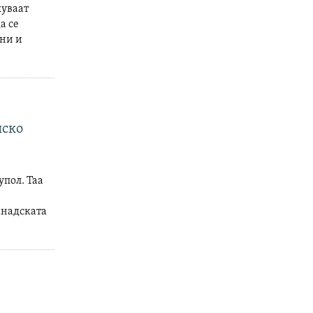
жуваат
а се
они и
нско
упол. Таа
анадската