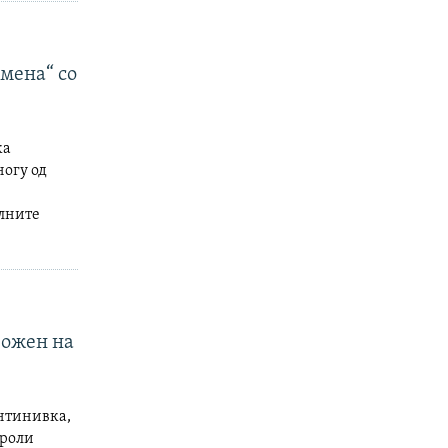
омена“ со
ка
ногу од
алните
ложен на
антинивка,
троли