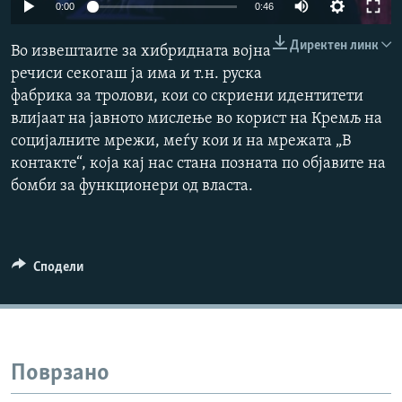
0:00
0:46
РСЕ веб страници
Директен линк
Во извештаите за хибридната војна
речиси секогаш ја има и т.н. руска
фабрика за тролови, кои со скриени идентитети
влијаат на јавното мислење во корист на Кремљ на
социјалните мрежи, меѓу кои и на мрежата „В
контакте“, која кај нас стана позната по објавите на
бомби за функционери од власта.
Сподели
Поврзано