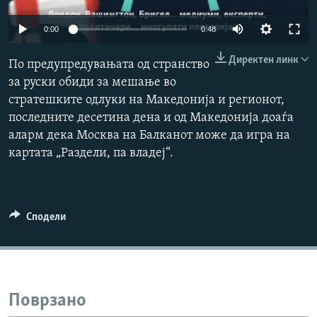
РСЕ веб страници
0:00
0:48
Директен линк
По предупредувањата од странство
за руски обиди за мешање во
стратешките одлуки на Македонија и регионот,
последните десетина дена и од Македонија доаѓа
аларм дека Москва на Балканот може да игра на
картата „Раздели, па владеј“.
Сподели
Поврзано