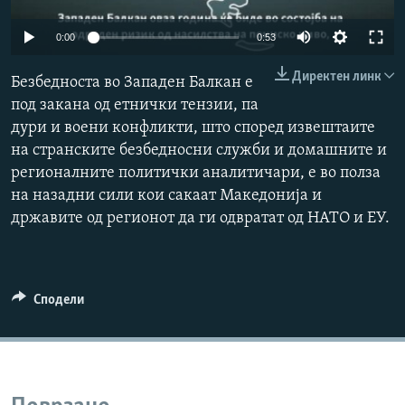
РСЕ веб страници
0:00
0:53
Директен линк
Безбедноста во Западен Балкан е
под закана од етнички тензии, па
дури и воени конфликти, што според извештаите
на странските безбедносни служби и домашните и
регионалните политички аналитичари, е во полза
на назадни сили кои сакаат Македонија и
државите од регионот да ги одвратат од НАТО и ЕУ.
Сподели