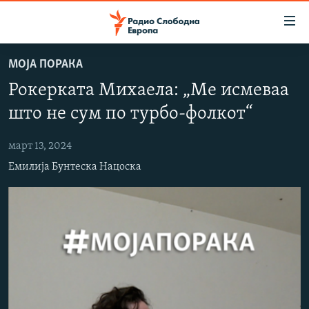
Достапни
линкови
Оди
МОЈА ПОРАКА
на
МАКЕДОНИЈА
Рокерката Михаела: „Ме исмеваа
содржината
СВЕТ
Оди
што не сум по турбо-фолкот“
ВИЗУЕЛНО
на
главната
март 13, 2024
ВЕСТИ
навигација
Емилија Бунтеска Нацоска
ШТО ТРЕБА ДА ЗНАЕТЕ
Премини
на
ПРИЈАВИ СЕ ЗА ЊУЗЛЕТЕР
пребарување
ПОДКАСТ ЗОШТО?
СЛЕДЕТЕ НЕ