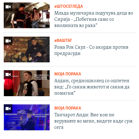
#ШТОСЕГЛЕДА
Млада музичарка подучува деца во
Сирија - „Побегнав само со
виолината во рака“
#ВАШТАГ
Рома Рок Скул - Со акорди против
предрасуди
МОЈА ПОРАКА
Алдин, средношколец со оштетен
вид: „Го сакам животот и сакам да
помагам“
МОЈА ПОРАКА
Танчарот Анди: Вие кои не
верувавте во мене, видете каде сум
сега