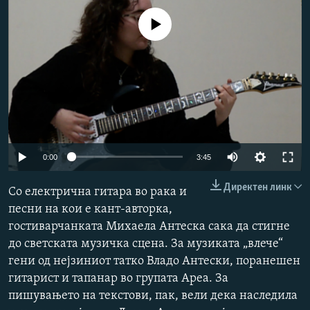
РСЕ веб страници
No media source currently available
Auto
0:00
3:45
240p
Директен линк
Со електрична гитара во рака и
360p
песни на кои е кант-авторка,
гостиварчанката Михаела Антеска сака да стигне
480p
до светската музичка сцена. За музиката „влече“
720p
гени од нејзиниот татко Владо Антески, поранешен
1080p
гитарист и тапанар во групата Ареа. За
пишувањето на текстови, пак, вели дека наследила
Auto
240p
360p
480p