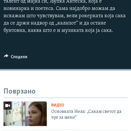
талент од мајка си, Љупка Антеска, која е
новинарка и поетеса. Сама најдобро можам да
720p
1080p
искажам што чувствувам, вели рокерката која сака
да се држи надвор од „калапот“ и да остане
бунтовна, каква што е и музиката која ја сака.
Сподели
Поврзано
ВИДЕО
Основката Нела: „Сакам светот да
чуе за мене“