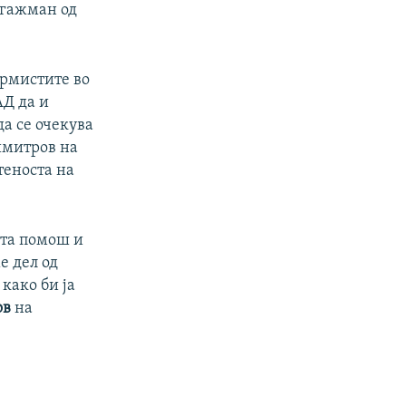
нгажман од
ормистите во
АД да и
да се очекува
имитров на
теноста на
ата помош и
е дел од
како би ја
ов
на