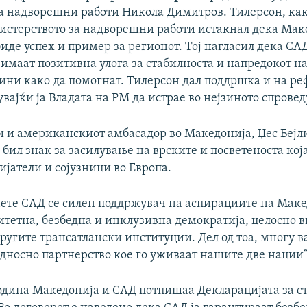
а надворешни работи Никола Димитров. Тилерсон, ка
стерството за надворешни работи истакнал дека Мак
иде успех и пример за регионот. Тој нагласил дека СА
имаат позитивна улога за стабилноста и напредокот н
чини како да помогнат. Тилерсон дал поддршка и на р
вајќи ја Владата на РМ да истрае во нејзиното спрове
и и американскиот амбасадор во Македонија, Џес Бејли
 бил знак за засилување на врските и посветеноста кој
ијатели и сојузници во Европа.
аете САД се силен поддржувач на аспирациите на Маке
итетна, безбедна и инклузивна демократија, целосно в
ругите трансатлански институции. Дел од тоа, многу в
дносно партнерство кое го уживаат нашите две нации“,
година Македонија и САД потпишаа Декларацијата за с