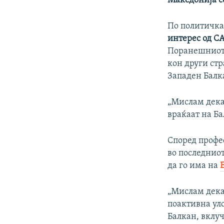
Македонија с
По политичкат
интерес од С
Поранешниот 
кон други стр
Западен Балк
„Мислам дека 
враќаат на Ба
Според профе
во последнио
да го има на
„Мислам дека 
поактивна ул
Балкан, вклуч