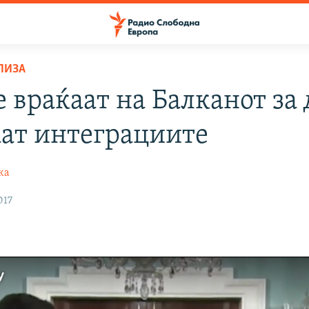
ЛИЗА
 враќаат на Балканот за 
аат интеграциите
ка
017
У