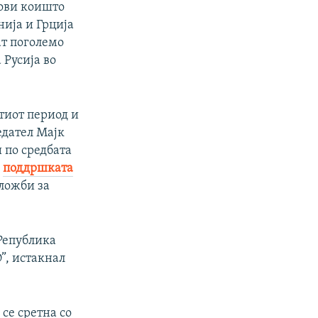
рови коишто
нија и Грција
ат поголемо
 Русија во
атиот период и
едател Мајк
и по средбата
а
поддршката
ложби за
 Република
”, истакнал
се сретна со