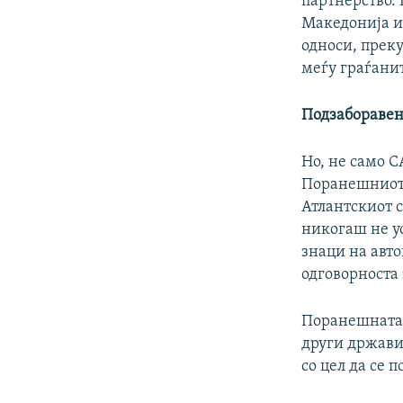
партнерство. 
Македонија и 
односи, преку
меѓу граѓанит
Подзаборавен
Но, не само С
Поранешниот 
Атлантскиот с
никогаш не ус
знаци на авто
одговорноста
Поранешната в
други држави
со цел да се