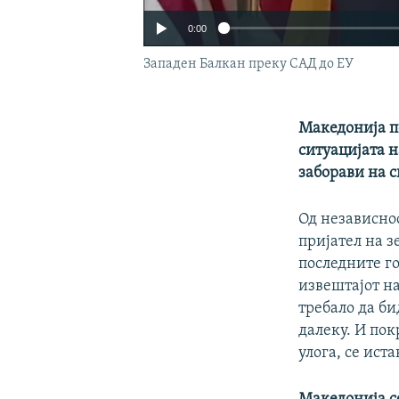
0:00
Западен Балкан преку САД до ЕУ
Македонија п
ситуацијата на
заборави на с
Од независно
пријател на з
последните го
извештајот на
требало да би
далеку. И по
улога, се ист