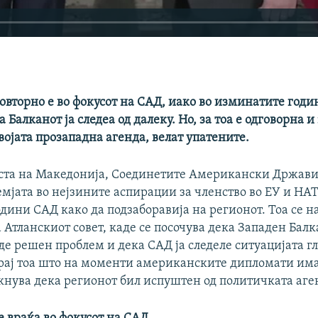
овторно е во фокусот на САД, иако во изминатите годи
 Балканот ја следеа од далеку. Но, за тоа е одговорна и
војата прозападна агенда, велат упатените.
ста на Македонија, Соединетите Американски Држави
емјата во нејзините аспирации за членство во ЕУ и НАТ
дини САД како да подзаборавија на регионот. Тоа се н
 Атланскиот совет, каде се посочува дека Западен Балк
де решен проблем и дека САД ја следеле ситуацијата г
крај тоа што на моменти американските дипломати им
акнува дека регионот бил испуштен од политичката аге