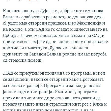
Како што оценува Дујовски, добро е што има нова
Влада и соработка во регионот, но дополнува дека
сè уште има отворени прашања и во Македонија и
на Косово, а оти САД ќе го следат и однесувањето на
Србија. Тој очекува позасилен ангажман на САД и
присуство во земјите од регионот преку програмите
кои тие ги имаат тука. Дујовски вели дека
државите од Западен Балкан реално имаат потреба
од странска помош.
„САД се присутни од поодамна со програми, некои
се завршени, некои се отворени како Програмата
за обнова и развој и Програмата за поддршка на
јавната администрација. Има многу програми
преку кои тие може директно да вложуваат и да
помагаат зашто нивен стратешки интерес е Кина и
Русија да имаат што помалку простор, а да се