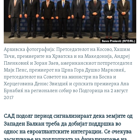
РСЕ веб страници
Архивска фотографија: Претседателот на Косово, Хашим
Тачи, премиерите на Хрватска и на Македонија, Андреј
Пленковиќ и Зоран Заев, американскиот потпретседател
Мајк Пенс, премиерот на Црна Гора Душко Марковиќ,
претседателот на Советот на министри на Босна и
Херцеговина Денис Звиздиќ и српската премиерка Ана
Брнабиќ на регионален собир во Подгорица на 2 август
2017
САД подолг период сигнализираат дека земјите од
Западен Балкан треба да добијат поддршка во
однос на евроатлантските интеграции. Се очекува
засилување на поддршката за финализирање на