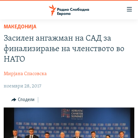
Достапни
линкови
Оди
МАКЕДОНИЈА
на
МАКЕДОНИЈА
Засилен ангажман на САД за
содржината
СВЕТ
Оди
финализирање на членството во
ВИЗУЕЛНО
на
НАТО
главната
ВЕСТИ
навигација
Мирјана Спасовска
ШТО ТРЕБА ДА ЗНАЕТЕ
Премини
на
ноември 28, 2017
ПРИЈАВИ СЕ ЗА ЊУЗЛЕТЕР
пребарување
ПОДКАСТ ЗОШТО?
Сподели
СЛЕДЕТЕ НЕ