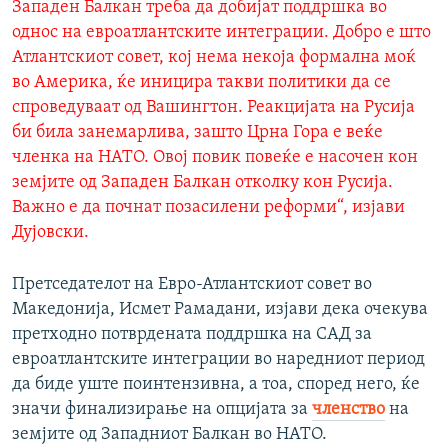
Западен Балкан треба да добијат поддршка во
однос на евроатлантските интеграции. Добро е што
Атлантскиот совет, кој нема некоја формална моќ
во Америка, ќе иницира такви политики да се
спроведуваат од Вашингтон. Реакцијата на Русија
би била занемарлива, зашто Црна Гора е веќе
членка на НАТО. Овој повик повеќе е насочен кон
земјите од Западен Балкан отколку кон Русија.
Важно е да почнат позасилени реформи“, изјави
Дујовски.
Претседателот на Евро-Атлантскиот совет во
Македонија, Исмет Рамадани, изјави дека очекува
претходно потврдената поддршка на САД за
евроатлантските интеграции во наредниот период
да биде уште поинтензивна, а тоа, според него, ќе
значи финализирање на опцијата за
членство
на
земјите од Западниот Балкан во НАТО.