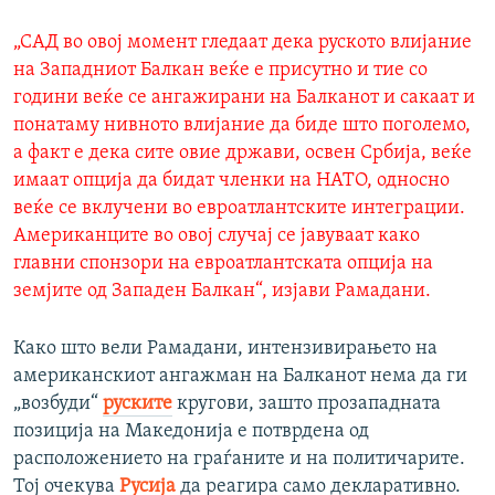
„САД во овој момент гледаат дека руското влијание
на Западниот Балкан веќе е присутно и тие со
години веќе се ангажирани на Балканот и сакаат и
понатаму нивното влијание да биде што поголемо,
а факт е дека сите овие држави, освен Србија, веќе
имаат опција да бидат членки на НАТО, односно
веќе се вклучени во евроатлантските интеграции.
Американците во овој случај се јавуваат како
главни спонзори на евроатлантската опција на
земјите од Западен Балкан“, изјави Рамадани.
Како што вели Рамадани, интензивирањето на
американскиот ангажман на Балканот нема да ги
„возбуди“
руските
кругови, зашто прозападната
позиција на Македонија е потврдена од
расположението на граѓаните и на политичарите.
Тој очекува
Русија
да реагира само декларативно.