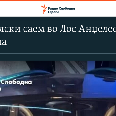
ски саем во Лос Анџелес
на