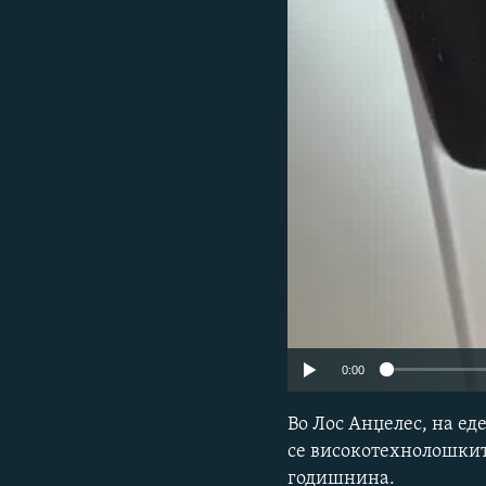
0:00
Во Лос Анџелес, на ед
се високотехнолошките
годишнина.