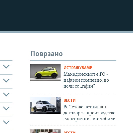
720p
1080p
Поврзано
ИСТРАЖУВАМЕ
Македонскиот е.ГО -
најавен помпезно, но
полн со „тајни“
ВЕСТИ
Во Тетово потпишан
договор за производство
480p
електрични автомобили