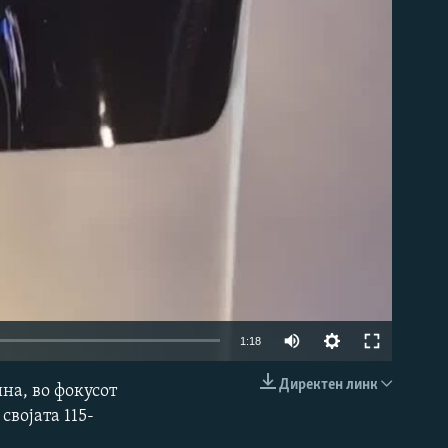
Auto
1:18
240p
Директен линк
на, во фокусот
EMBED
360p
својата 115-
480p