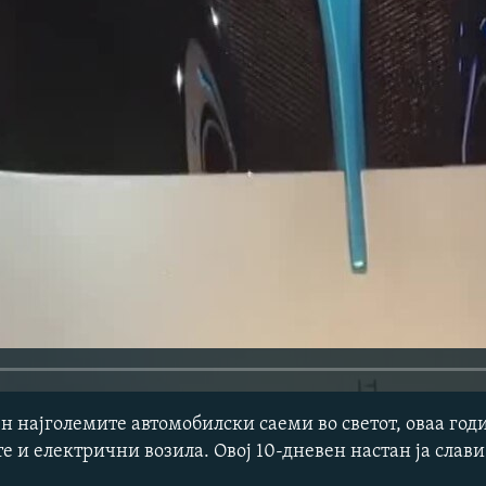
ен најголемите автомобилски саеми во светот, оваа годи
 и електрични возила. Овој 10-дневен настан ја слави 