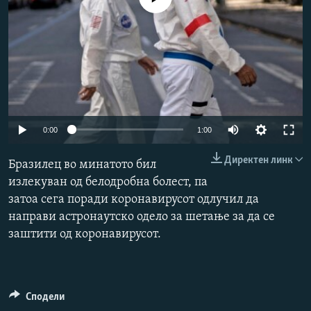
РСЕ веб страници
Auto
0:00
1:00
240p
Директен линк
Бразилец во минатото бил
360p
излекуван од белодробна болест, па
затоа сега поради коронавирусот одлучил да
480p
направи астронаутско одело за шетање за да се
720p
заштити од коронавирусот.
1080p
Auto
240p
360p
480p
Сподели
720p
1080p