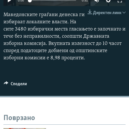
0:00
0:51
РСЕ веб страници
Директен линк
Македонските граѓани денеска ги
избираат локалните власти. На
сите 3480 избирачки места гласањето е започнато и
тече без неправилности, соопшти Државната
изборна комисија. Вкупната излезност до 10 часот
според податоците добиени од општинските
изборни комисии е 8,98 проценти.
Сподели
Поврзано