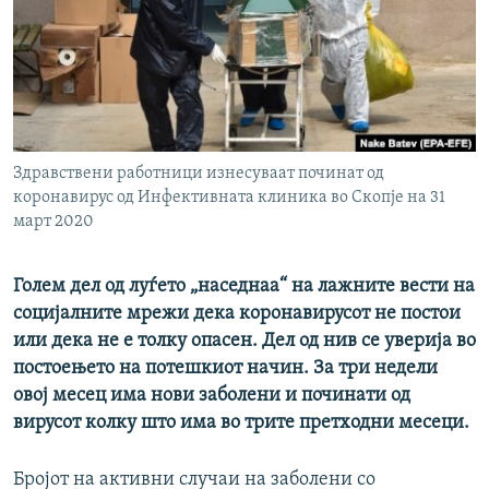
РСЕ веб страници
Здравствени работници изнесуваат починат од
коронавирус од Инфективната клиника во Скопје на 31
март 2020
Голем дел од луѓето „наседнаа“ на лажните вести на
социјалните мрежи дека коронавирусот не постои
или дека не е толку опасен. Дел од нив се уверија во
постоењето на потешкиот начин. За три недели
овој месец има нови заболени и починати од
вирусот колку што има во трите претходни месеци.
Бројот на активни случаи на заболени со