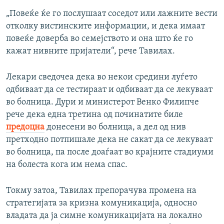
„Повеќе ќе го послушаат соседот или лажните вести
отколку вистинските информации, и дека имаат
повеќе доверба во семејството и она што ќе го
кажат нивните пријатели“, рече Тавилах.
Лекари сведочеа дека во некои средини луѓето
одбиваат да се тестираат и одбиваат да се лекуваат
во болница. Дури и министерот Венко Филипче
рече дека една третина од починатите биле
предоцна
донесени во болница, а дел од нив
претходно потпишале дека не сакат да се лекуваат
во болница, па после доаѓаат во крајните стадиуми
на болеста кога им нема спас.
Токму затоа, Тавилах препорачува промена на
стратегијата за кризна комуникација, односно
владата да ја симне комуникацијата на локално