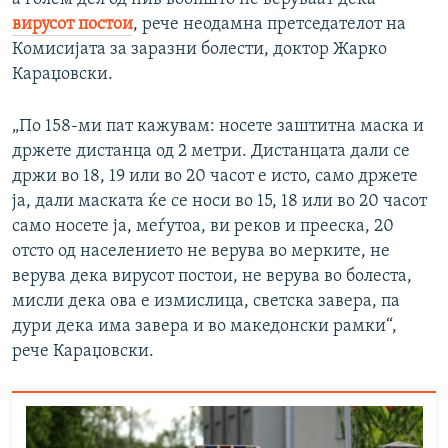
вирусот постои
, рече неодамна претседателот на
Комисијата за заразни болести, доктор Жарко
Караџовски.
„По 158-ми пат кажувам: носете заштитна маска и
држете дистанца од 2 метри. Дистанцата дали се
држи во 18, 19 или во 20 часот е исто, само држете
ја, дали маската ќе се носи во 15, 18 или во 20 часот
само носете ја, меѓутоа, ви реков и прееска, 20
отсто од населението не верува во мерките, не
верува дека вирусот постои, не верува во болеста,
мисли дека ова е измислица, светска завера, па
дури дека има завера и во македонски рамки“,
рече Караџовски.