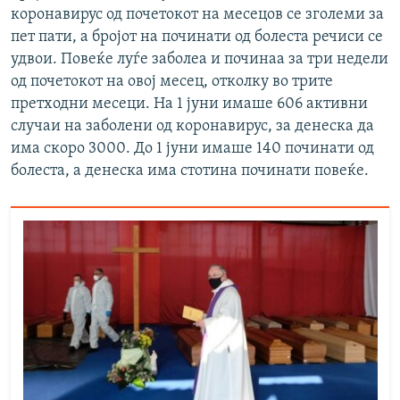
коронавирус од почетокот на месецов се зголеми за
пет пати, а бројот на починати од болеста речиси се
удвои. Повеќе луѓе заболеа и починаа за три недели
од почетокот на овој месец, отколку во трите
претходни месеци. На 1 јуни имаше 606 активни
случаи на заболени од коронавирус, за денеска да
има скоро 3000. До 1 јуни имаше 140 починати од
болеста, а денеска има стотина починати повеќе.