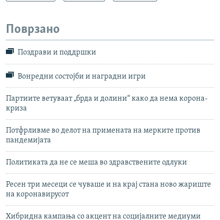
Поврзано
Поздрави и поддршки
Вонредни состојби и наградни игри
Партиите ветуваат „брда и долини“ како да нема корона-
криза
Потфрливме во делот на примената на мерките против
пандемијата
Политиката да не се меша во здравствените одлуки
Ресен три месеци се чуваше и на крај стана ново жариште
на коронавирусот
Хибридна кампања со акцент на социјалните медиуми