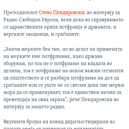
Претседателот
Стево Пендаровски
, во интервју за
Радио Слободна Европа, вели дека во справувањето
со здравствената криза потфрлија и државата, и
верските заедници, и граѓаните.
„Значи мерките беа тие, но во делот на примената
на мерките ние потфрливме, како држава
зборувам, но тоа не е потфрлање на владата во
целина, тоа е потфрлање на некои важни сегменти
од општеството и се разбира потфрлање на дел од
граѓаните кои се уште не се свесни дека тие мерки
мора да се применуваат, тоа е единствен начин за
превенција на оваа зараза“, рече Пендаровски во
интервју за нашето радио.
Вкупната бројка на ковид дијагностицирани во