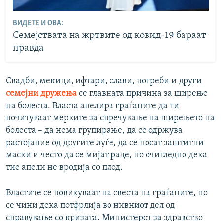
ВИДЕТЕ И ОВА:
Семејствата на жртвите од ковид-19 бараат
правда
Свадби, мекици, ифтари, слави, погреби и други
семејни дружења
се главната причина за ширење
на болеста. Власта апелира граѓаните да ги
почитуваат мерките за спречување на ширењето на
болеста – да нема групирање, да се одржува
растојание од другите луѓе, да се носат заштитни
маски и често да се мијат раце, но очигледно дека
тие апели не вродија со плод.
Властите се повикуваат на свеста на граѓаните, но
се чини дека потфрлија во нивниот дел од
справување со кризата. Министерот за здравство