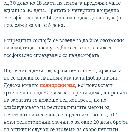
од 30 дена на 18 март, па потоа ја продолжи уште
еднаш за 30 дена. Третата и четвртата вонредна
состојба траеја по 14 дена, па по два дена пауза ја
продолжи за уште 8 дена.
Вонредната состојба се воведе за да ѝ се овозможи
на владата да носи уредби со законска сила за
поефикасно справување со пандемијата.
Но, се чини дека, од здравствен аспект, државата
не се справи со пандемијата на најдобар начин.
Додека имаше
полициски час
, кој понекогаш
траеше и по над 80 часа затворени дома, ширењето
на заразата се држеше под контрола, но по
олабавувањето на рестриктивните мерки од
почетокот на месецов, секој ден има по над 100
нови регистрирани случаи, а за овие 20 дена бројот
на активни случаи се зголеми за скоро пет пати.