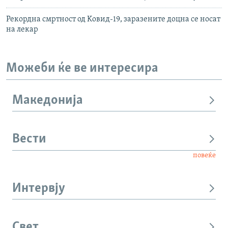
Рекордна смртност од Kовид-19, заразените доцна се носат
на лекар
Можеби ќе ве интересира
Македонија
Вести
повеќе
Интервју
Свет