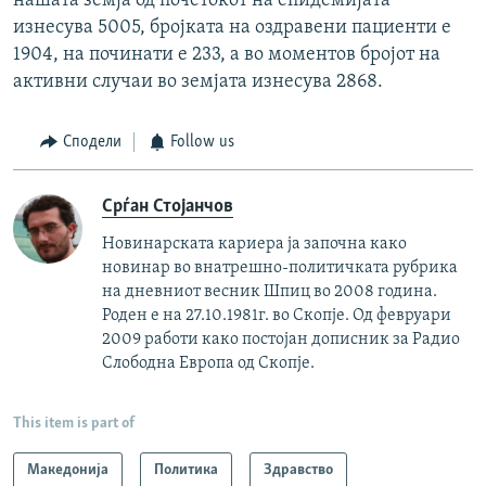
нашата земја од почетокот на епидемијата
изнесува 5005, бројката на оздравени пациенти е
1904, на починати е 233, а во моментов бројот на
активни случаи во земјата изнесува 2868.
Сподели
Follow us
Срѓан Стојанчов
Новинарската кариера ја започна како
новинар во внатрешно-политичката рубрика
на дневниот весник Шпиц во 2008 година.
Роден е на 27.10.1981г. во Скопје. Од февруари
2009 работи како постојан дописник за Радио
Слободна Европа од Скопје.
This item is part of
Македонија
Политика
Здравство