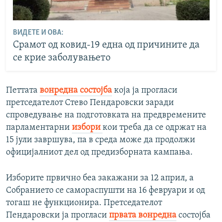
ВИДЕТЕ И ОВА:
Срамот од ковид-19 една од причините да
се крие заболувањето
Петтата
вонредна состојба
која ја прогласи
претседателот Стево Пендаровски заради
спроведување на подготовката на предвремените
парламентарни
избори
кои треба да се одржат на
15 јули завршува, па в среда може да продолжи
официјалниот дел од предизборната кампања.
Изборите првично беа закажани за 12 април, а
Собранието се самораспушти на 16 февруари и од
тогаш не функционира. Претседателот
Пендаровски ја прогласи
првата вонредна
состојба