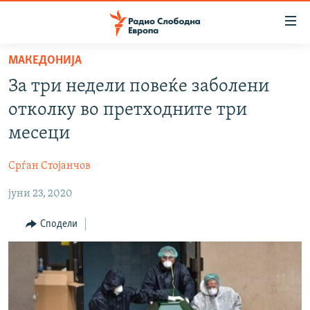
Достапни
линкови
Оди
МАКЕДОНИЈА
на
МАКЕДОНИЈА
За три недели повеќе заболени
содржината
СВЕТ
Оди
отколку во претходните три
ВИЗУЕЛНО
на
месеци
главната
ВЕСТИ
навигација
Срѓан Стојанчов
ШТО ТРЕБА ДА ЗНАЕТЕ
Премини
на
јуни 23, 2020
ПРИЈАВИ СЕ ЗА ЊУЗЛЕТЕР
пребарување
ПОДКАСТ ЗОШТО?
Сподели
СЛЕДЕТЕ НЕ