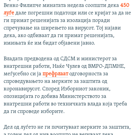
Венко Филипче минатата недела соопшти дека
450
луѓе
дале погрешни податоци или се кријат за да не
ги примат решенијата за изолација поради
спречување на ширењето на вирусот. Тој најави
дека, ако одбиваат да ги примат решенијата,
имињата ќе им бидат објавени јавно.
Владата предводена од СДСМ и министерот за
внатрешни работи, Наќе Чулев од ВМРО-ДПМНЕ,
меѓусебно си ја
префрлаат
одговорноста за
спроведувањето на мерките за заштита од
коронавирусот. Според Изборниот законик,
опозицијата го добива Министерството за
внатрешни работи во техничката влада која треба
да ги спроведе изборите.
Дел од луѓето не ги почитуваат мерките за заштита,
а голем дел од нив воопшто не веруваат дека