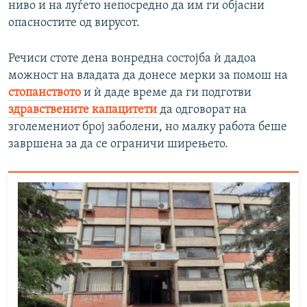
ниво и на луѓето непосредно да им ги објасни
опасностите од вирусот.
Речиси стоте дена вонредна состојба ѝ дадоа
можност на владата да донесе мерки за помош на
стопанството
и ѝ даде време да ги подготви
здравствените капацитети
да одговорат на
зголемениот број заболени, но малку работа беше
завршена за да се ограничи ширењето.