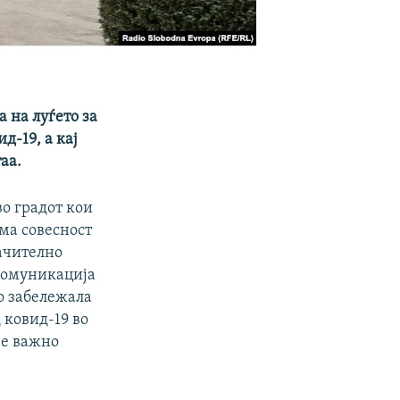
 на луѓето за
д-19, а кај
аа.
во градот кои
ма совесност
начително
 комуникација
то забележала
 ковид-19 во
 е важно