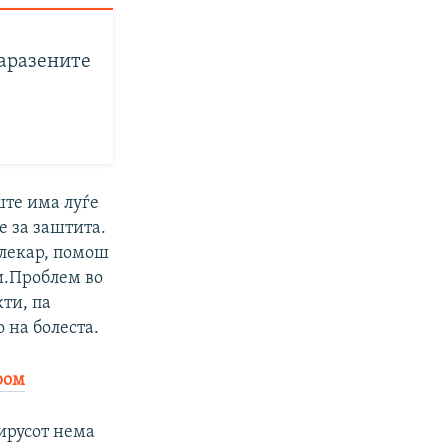
заразените
ште има луѓе
е за заштита.
 лекар, помош
и.Проблем во
кти, па
 на болеста.
ром
ирусот нема