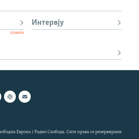
Интервју
повеќе
лободна Европа / Радио Слобода. Сите права се резервирани