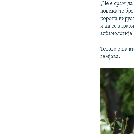
„Не е срам да
повикајте брз
корона вирусо
и да се зараз
албанологија.
Тетово е на в
земјава.