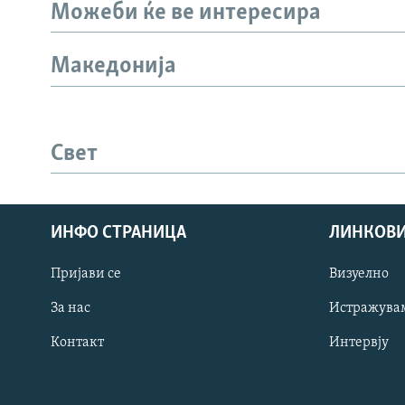
Можеби ќе ве интересира
Македонија
Свет
ИНФО СТРАНИЦА
ЛИНКОВ
Пријави се
Визуелно
СЛЕДЕТЕ НЕ
За нас
Истражува
Контакт
Интервју
РСЕ веб страници