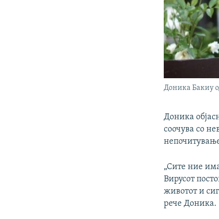
Доника Бакиу о
Доника објасн
соочува со не
непочитување
„Сите ние има
Вирусот посто
животот и сиг
рече Доника.