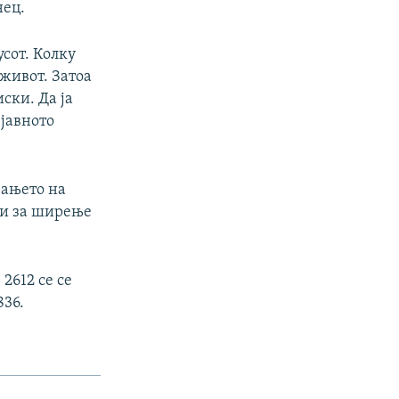
нец.
усот. Колку
живот. Затоа
ски. Да ја
 јавното
рањето на
ни за ширење
2612 се се
836.