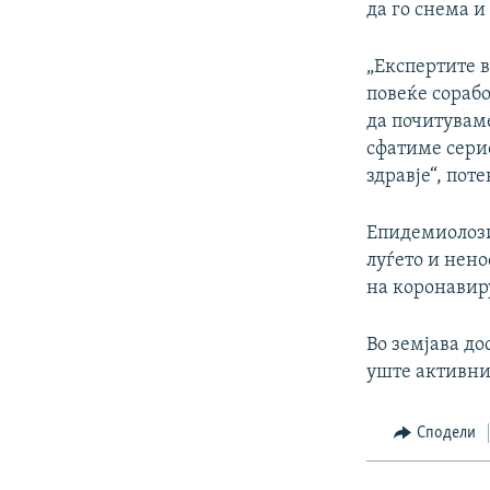
да го снема и
„Експертите в
повеќе сорабо
да почитуваме
сфатиме серио
здравје“, пот
Епидемиолозит
луѓето и нен
на коронавир
Во земјава до
уште активни.
Сподели