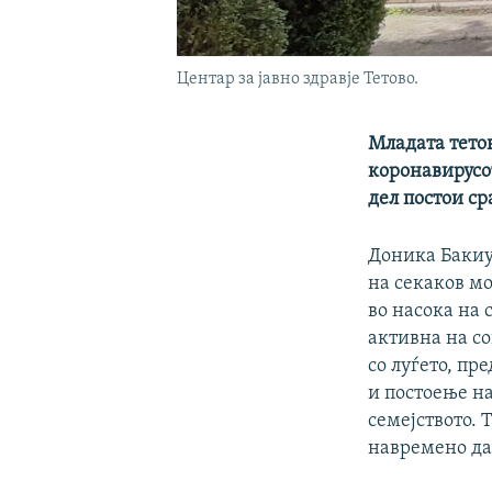
Центар за јавно здравје Тетово.
Младата тетов
коронавирусот
дел постои ср
Доника Бакиу 
на секаков мо
во насока на 
активна на с
со луѓето, пр
и постоење на
семејството. 
навремено да