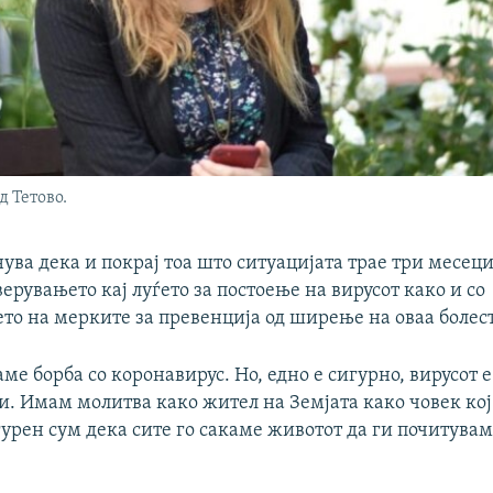
д Тетово.
ува дека и покрај тоа што ситуацијата трае три месеци
верувањето кај луѓето за постоење на вирусот како и со
то на мерките за превенција од ширење на оваа болест
ме борба со коронавирус. Но, едно е сигурно, вирусот е
и. Имам молитва како жител на Земјата како човек кој
урен сум дека сите го сакаме животот да ги почитувам