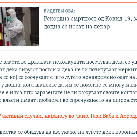
ВИДЕТЕ И ОВА:
Рекордна смртност од Kовид-19, 
доцна се носат на лекар
 власти во државата неколкупати посочуваа дека се у
ат дека вирусот постои и дека не ги почитуваат меркит
 со кој се соочуваат е што луѓето ненавремено одат на
гу доцна, кога шансите да им се помогне се многу мал
е е и тоа што заразените не ги кажуваат своите конта
е власти имаат проблеми во спречувањето на ширењето
7 активни случаи, најмногу во Чаир, Гази Баба и Аерод
вистка се обидува да им укаже на луѓето дека коронав