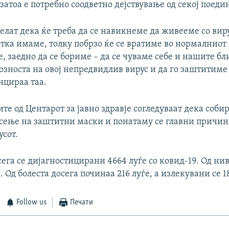
 затоа е потребно соодветно дејствување од секој поеди
елат дека ќе треба да се навикнеме да живееме со вир
тка имаме, толку побрзо ќе се вратиме во нормалниот 
, заедно да се бориме – да се чуваме себе и нашите бли
зноста на овој непредвидлив вирус и да го заштитиме
енцираа таа.
е од Центарот за јавно здравје согледуваат дека соби
осење на заштитни маски и понатаму се главни причи
усот.
сега се дијагностицирани 4664 луѓе со ковид-19. Од нив 
 Од болеста досега починаа 216 луѓе, а излекувани се 1
Follow us
Печати