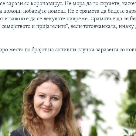
 се зарази со коронавирус. Не мора да го скриете, каже
а помош, побарајте помош. Не е срамота да бидете зар
т и важно е да се лекувате навреме. Срамота е да се 
и семејството и пријателите“, вели тетовчанката, инаку
торо место по бројот на активни случаи заразени со ков