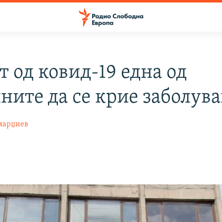
т од ковид-19 една од
ните да се крие заболув
марџиев