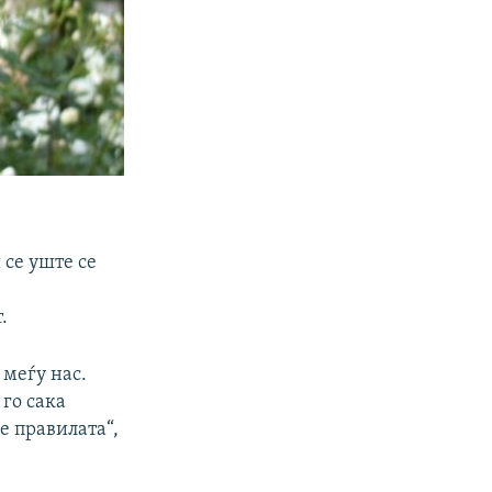
 се уште се
.
 меѓу нас.
 го сака
е правилата“,