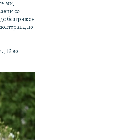
те ми,
азени со
биде безгрижен
 докторанд по
ид 19 во