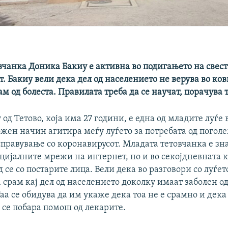
чанка Доника Бакиу е активна во подигањето на свеста
. Бакиу вели дека дел од населението не верува во кови
ам од болеста. Правилата треба да се научат, порачува т
од Тетово, која има 27 години, е една од младите луѓе 
жен начин агитира меѓу луѓето за потребата од поголе
справување со коронавирусот. Младата тетовчанка е з
оцијалните мрежи на интернет, но и во секојдневната
ед се со постарите лица. Вели дека во разговори со луѓе
 срам кај дел од населението доколку имаат заболен од
Таа се обидува да им укаже дека тоа не е срамно и дека
 се побара помош од лекарите.