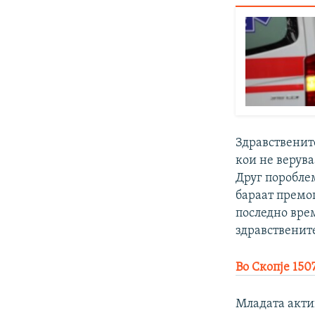
Здравствените
кои не верува
Друг пороблем
бараат премо
последно врем
здравственит
Во Скопје 150
Младата акти