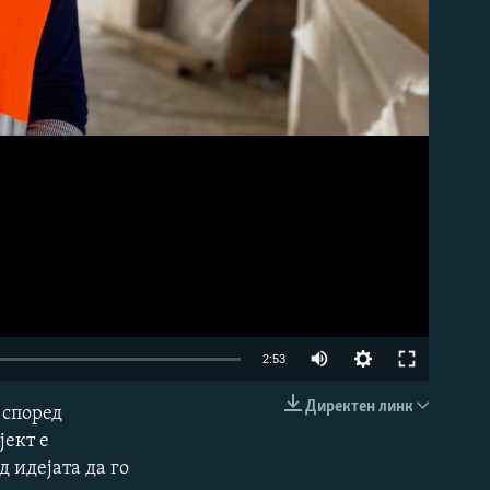
Auto
2:53
240p
Директен линк
 според
EMBED
360p
јект е
д идејата да го
480p