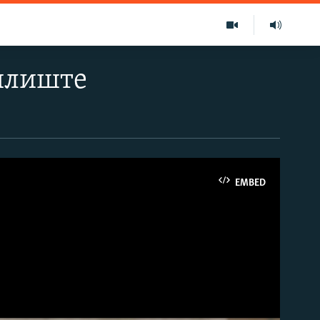
дилиште
EMBED