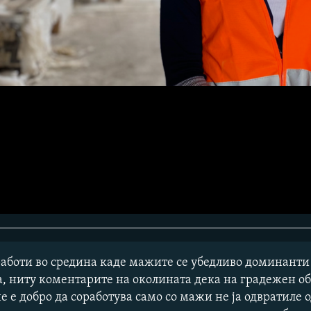
работи во средина каде мажите се убедливо доминанти
ва, ниту коментарите на околината дека на градежен об
е е добро да соработува само со мажи не ја одвратиле о