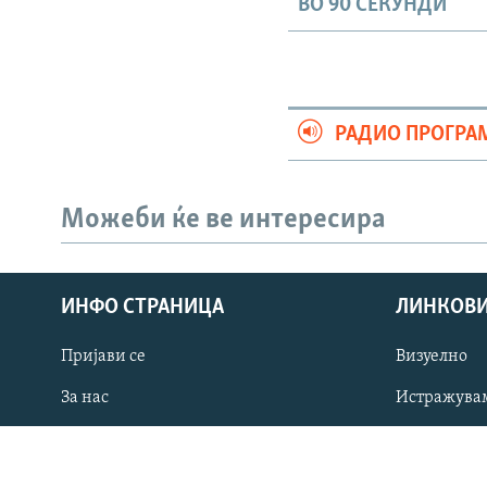
ВО 90 СЕКУНДИ
РАДИО ПРОГРА
Можеби ќе ве интересира
СЛЕДЕТЕ НЕ
ИНФО СТРАНИЦА
ЛИНКОВ
Пријави се
Визуелно
РСЕ веб страници
За нас
Истражува
Контакт
Интервју