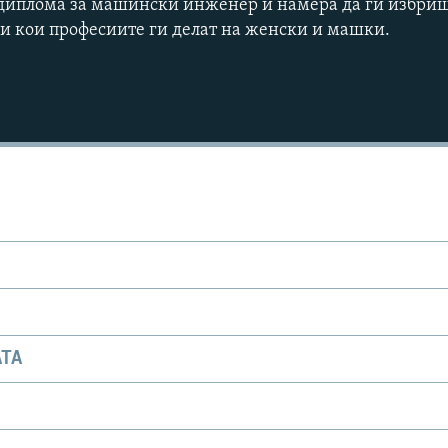
а диплома за машински инженер и намера да ги избри
и кои професиите ги делат на женски и машки.
АТА
Auto
240p
360p
720p
1080p