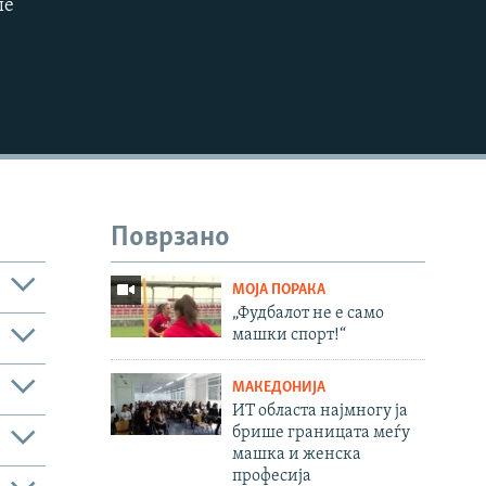
ше
720p
1080p
Поврзано
МОЈА ПОРАКА
„Фудбалот не е само
машки спорт!“
МАКЕДОНИЈА
ИТ областа најмногу ја
480p
брише границата меѓу
машка и женска
професија