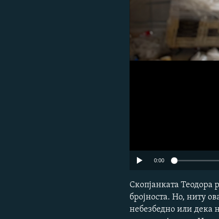
0:00
Скопјанката Теодора 
бројноста. Но, ниту о
небезбедно или дека н