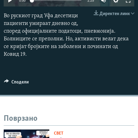
0:00
2:25
РСЕ веб страници
240p
Директен линк
Во рускиот град Уфа десетици
360p
пациенти умираат дневно од,
според официјалните податоци, пневмонија.
480p
Auto
240p
360p
480p
Болниците се преполни. Но, активисти велат дека
720p
се кријат бројките на заболени и починати од
720p
1080p
1080p
Ковид 19.
Сподели
Поврзано
СВЕТ