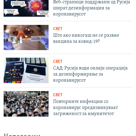
Веб-страници поддржани од Русија
шират дезинформации за
коронавирусот
СВЕТ
Што ако никогаш не се развие
вакцина за ковид-19?
СВЕТ
САД: Русија води онлајн операција
за дезинформирање за
коронавирусот
СВЕТ
Повторните инфекции со
коронавирус предизвикуваат
загриженост за имунитетот