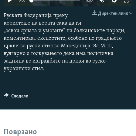
0:00
9:55
РСЕ веб страници
Директен линк
Руската Федерација преку
користење на верата сака да ги
„освои срцата и умовите“ на балканските народи,
коментираат експертите, особено по градењето
цркви во руски стил во Македонија. За МПЦ
вулгарно е толкувањето дека има политичка
заднина во изградбите на цркви во руско-
украински стил.
Сподели
Поврзано