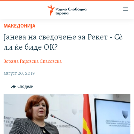
Достапни
линкови
Оди
МАКЕДОНИЈА
на
МАКЕДОНИЈА
Јанева на сведочење за Рекет - Сè
содржината
СВЕТ
Оди
ли ќе биде ОК?
ВИЗУЕЛНО
на
главната
Зорана Гаџовска Спасовска
ВЕСТИ
навигација
август 20, 2019
ШТО ТРЕБА ДА ЗНАЕТЕ
Премини
на
ПРИЈАВИ СЕ ЗА ЊУЗЛЕТЕР
Сподели
пребарување
ПОДКАСТ ЗОШТО?
СЛЕДЕТЕ НЕ