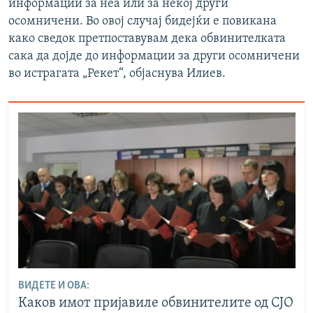
информации за неа или за некој други
осомничени. Во овој случај бидејќи е повикана
како сведок претпоставувам дека обвинителката
сака да дојде до информации за други осомничени
во истрагата „Рекет“, објаснува Илиев.
ВИДЕТЕ И ОВА:
Каков имот пријавиле обвинителите од СЈО