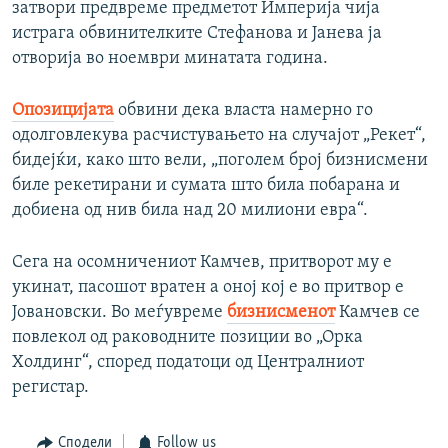
затвори предвреме предметот Империја чија
истрага обвинителките Стефанова и Јанева ја
отворија во ноември минатата година.
Опозицијата
обвини дека власта намерно го
одолговлекува расчистувањето на случајот „Рекет“,
бидејќи, како што вели, „поголем број бизнисмени
биле рекетирани и сумата што била побарана и
добиена од нив била над 20 милиони евра“.
Сега на осомничениот Камчев, притворот му е
укинат, пасошот вратен а оној кој е во притвор е
Јовановски. Во меѓувреме
бизнисменот
Камчев се
повлекол од раководните позиции во „Орка
Холдинг“, според податоци од Централниот
регистар.
Сподели
Follow us