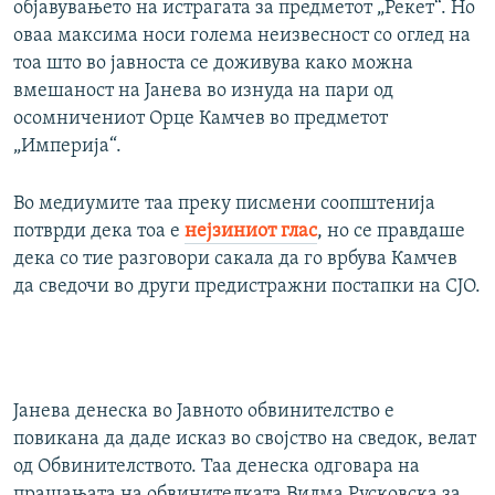
објавувањето на истрагата за предметот „Рекет“. Но
оваа максима носи голема неизвесност со оглед на
тоа што во јавноста се доживува како можна
вмешаност на Јанева во изнуда на пари од
осомничениот Орце Камчев во предметот
„Империја“.
Во медиумите таа преку писмени соопштенија
потврди дека тоа е
нејзиниот глас
, но се правдаше
дека со тие разговори сакала да го врбува Камчев
да сведочи во други предистражни постапки на СЈО.
Јанева денеска во Јавното обвинителство е
повикана да даде исказ во својство на сведок, велат
од Обвинителството. Таа денеска одговара на
прашањата на обвинителката Вилма Русковска за