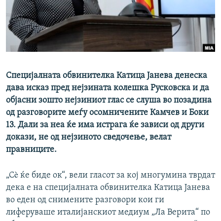
РСЕ веб страници
Специјалната обвинителка Катица Јанева денеска
дава исказ пред нејзината колешка Русковска и да
објасни зошто нејзиниот глас се слуша во позадина
од разговорите меѓу осомничените Камчев и Боки
13. Дали за неа ќе има истрага ќе зависи од други
докази, не од нејзиното сведочење, велат
правниците.
„Сè ќе биде ок“, вели гласот за кој многумина тврдат
дека е на специјалната обвинителка Катица Јанева
во еден од снимените разговори кои ги
лиферуваше италијанскиот медиум „Ла Верита“ по