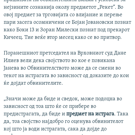
нејзините сознанија околу предметот „Рекет“. Во
овој предмет за трговијата со влијание и перење
пари засега осомничени се Бојан Јовановски познат
како Боки 13 и Зоран Милески познат под прекарот
Кичеец. Тие веќе втор месец како се во притвор.
Поранешниот претседател на Врховниот суд Дане
Илиев вели дека својството во кое е повикана
Јанева во Обвинителството може да се смени во
текот на истрагата во зависност од доказите до кои
ќе дојдат обвинителите.
„Значи може да биде и сведок, може подоцна во
зависност од тоа што ќе се прибере во
предистрагата, да биде и
предмет на истрага
. Така
да, тоа својство најдобро го оценува обвинителот
кој што ја води истрагата, сака да дојде до