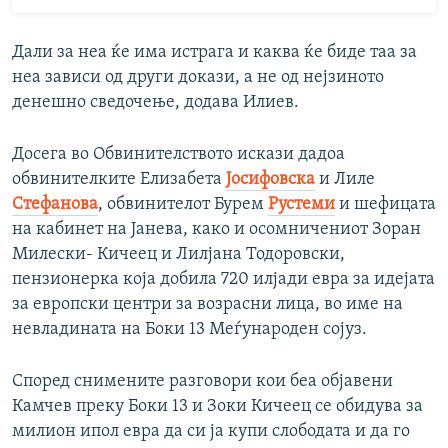
Дали за неа ќе има истрага и каква ќе биде таа за
неа зависи од други докази, а не од нејзиното
денешно сведочење, додава Илиев.
Досега во Обвинителството искази дадоа
обвинителките Елизабета
Јосифовска
и Лиле
Стефанова
, обвинителот Бурем
Рустеми
и шефицата
на кабинет на Јанева, како и осомничениот Зоран
Милески- Кичеец и Лилјана Тодоровски,
пензионерка која добила 720 илјади евра за идејата
за европски центри за возрасни лица, во име на
невладината на Боки 13 Меѓународен сојуз.
Според снимените разговори кои беа објавени
Камчев преку Боки 13 и Зоки Кичеец се обидува за
милион ипол евра да си ја купи слободата и да го