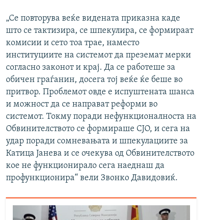
„Се повторува веќе видената приказна каде
што се тактизира, се шпекулира, се формираат
комисии и сето тоа трае, наместо
институциите на системот да преземат мерки
согласно законот и крај. Да се работеше за
обичен граѓанин, досега тој веќе ќе беше во
притвор. Проблемот овде е испуштената шанса
и можност да се направат реформи во
системот. Токму поради нефункционалноста на
Обвинителството се формираше СЈО, и сега на
удар поради сомневањата и шпекулациите за
Катица Јанева и се очекува од Обвинителството
кое не функционирало сега наеднаш да
профункционира“ вели Звонко Давидовиќ.