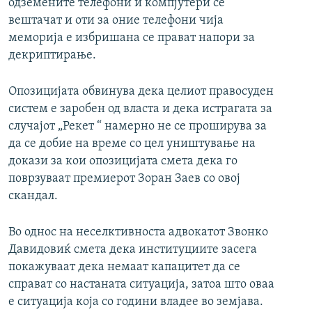
одземените телефони и компјутери се
вештачат и оти за оние телефони чија
меморија е избришана се прават напори за
декриптирање.
Опозицијата обвинува дека целиот правосуден
систем е заробен од власта и дека истрагата за
случајот „Рекет “ намерно не се проширува за
да се добие на време со цел уништување на
докази за кои опозицијата смета дека го
поврзуваат премиерот Зоран Заев со овој
скандал.
Во однос на неселктивноста адвокатот Звонко
Давидовиќ смета дека институциите засега
покажуваат дека немаат капацитет да се
справат со настаната ситуација, затоа што оваа
е ситуација која со години владее во земјава.