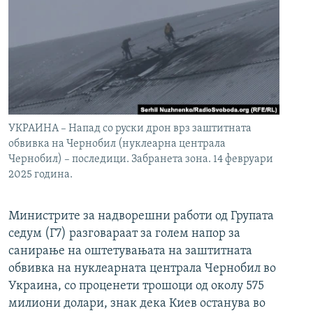
УКРАИНА – Напад со руски дрон врз заштитната
обвивка на Чернобил (нуклеарна централа
Чернобил) – последици. Забранета зона. 14 февруари
2025 година.
Министрите за надворешни работи од Групата
седум (Г7) разговараат за голем напор за
санирање на оштетувањата на заштитната
обвивка на нуклеарната централа Чернобил во
Украина, со проценети трошоци од околу 575
милиони долари, знак дека Киев останува во