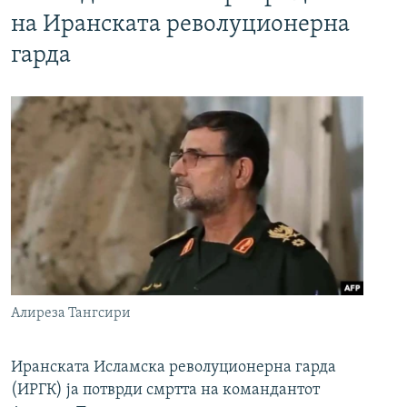
на Иранската револуционерна
гарда
Алиреза Тангсири
Иранската Исламска револуционерна гарда
(ИРГК) ја потврди смртта на командантот