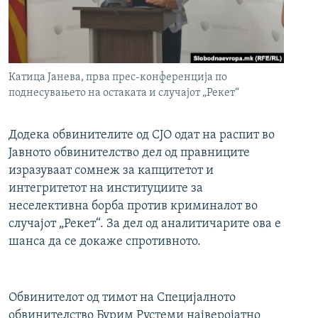
РСЕ веб страници
Катица Јанева, прва прес-конференција по
поднесувањето на остаката и случајот „Рекет“
Додека обвинителите од СЈО одат на распит во
Јавното обвинителство дел од правниците
изразуваат сомнеж за капцитетот и
интегритетот на институциите за
неселективна борба против криминалот во
случајот „Рекет“. За дел од аналитичарите ова е
шанса да се докаже спротивното.
Обвинителот од тимот на Специјалното
обвинителство Бурим Рустеми најверојатно