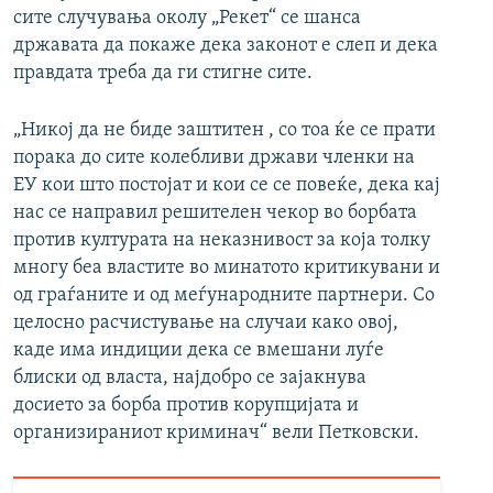
сите случувања околу „Рекет“ се шанса
државата да покаже дека законот е слеп и дека
правдата треба да ги стигне сите.
„Никој да не биде заштитен , со тоа ќе се прати
порака до сите колебливи држави членки на
ЕУ кои што постојат и кои се се повеќе, дека кај
нас се направил решителен чекор во борбата
против културата на неказнивост за која толку
многу беа властите во минатото критикувани и
од граѓаните и од меѓународните партнери. Со
целосно расчистување на случаи како овој,
каде има индиции дека се вмешани луѓе
блиски од власта, најдобро се зајакнува
досието за борба против корупцијата и
организираниот криминач“ вели Петковски.