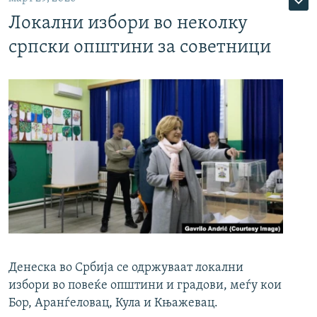
Локални избори во неколку
српски општини за советници
Денеска во Србија се одржуваат локални
избори во повеќе општини и градови, меѓу кои
Бор, Аранѓеловац, Кула и Књажевац.