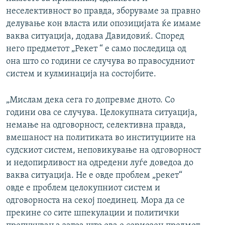
неселективност во правда, зборуваме за правно
делување кон власта или опозицијата ќе имаме
ваква ситуација, додава Давидовиќ. Според
него предметот „Рекет “ е само последица од
она што со години се случува во правосудниот
систем и кулминација на состојбите.
„Мислам дека сега го допревме дното. Со
години ова се случува. Целокупната ситуација,
немање на одговорност, селективна правда,
вмешаност на политиката во институциите на
судскиот систем, неповикување на одговорност
и недопирливост на одредени луѓе доведоа до
ваква ситуација. Не е овде проблем „рекет“
овде е проблем целокупниот систем и
одговорноста на секој поединец. Мора да се
прекине со сите шпекулации и политички