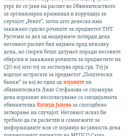
утре ќе се јави на распит во Обвинителството
за организиран криминал и корупција за
случајот „Рекет“, затоа што денеска има
закажано судско рочиште за предметот ТНТ.
Рустеми за дел од медиумите потврди дека
неговиот распит бил најавен пред неколку
дена, но спорен беше датумот поради неговите
обврски и закажани рочишта за предметите на
СЈО кој што тој за застапува пред суд. Тој ја
водеше истрагата за предметот „Поштенски
банки“ за кој во една од
изјавите
на
обвинителката Лиле Стефанова се спомнува
дека изразиле несогласување со специјалната
обвинителка
Катица Јанева
за спогодбено
затворање на случајот. Неговиот исказ би
требало да ги расветли и сомнежите за
информациите кои се појавија во јавноста дека
поранешниот директор на МЕПСО Сашо