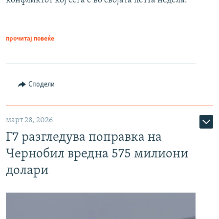
конфликтот кој сега е во својата петта недела.
прочитај повеќе
Сподели
март 28, 2026
Г7 разгледува поправка на
Чернобил вредна 575 милиони
долари