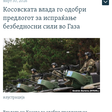
март 30, 2026
Косовската влада го одобри
предлогот за испраќање
безбедносни сили во Газа
илустрација