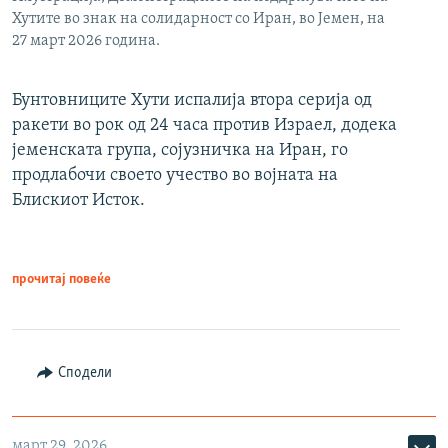
Хутите во знак на солидарност со Иран, во Јемен, на
27 март 2026 година.
Бунтовниците Хути испалија втора серија од
ракети во рок од 24 часа против Израел, додека
јеменската група, сојузничка на Иран, го
продлабочи своето учество во војната на
Блискиот Исток.
прочитај повеќе
Сподели
март 29, 2026