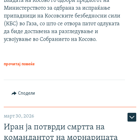
Владата на Косово го одобри предлогот на
Министерството за одбрана за испраќање
припадници на Косовските безбедносни сили
(КБС) во Газа, со што се отвора патот одлуката
да биде доставена на разгледување и
усвојување во Собранието на Косово.
прочитај повеќе
Сподели
март 30, 2026
Иран ја потврди смртта на
командантот на морнарицата