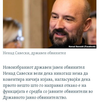
Ненад Савески, државен обвинител
Новоизбраниот државен јавен обвинител
Ненад Савески вели дека никогаш нема да
коментира ничија изјава, нагласувајќи дека
првото нешто што го направил откако е на
функцијата е средба со јавните обвинители во
Државното јавно обвинителство.