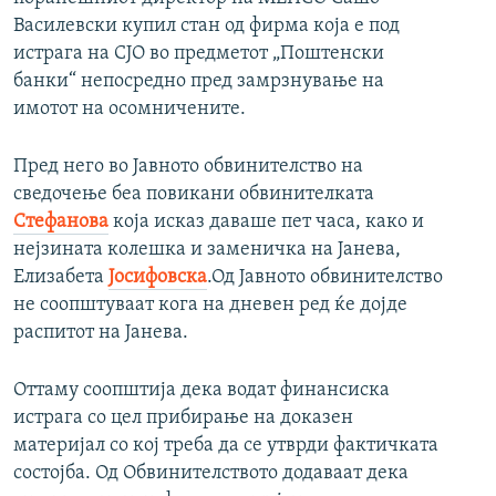
Василевски купил стан од фирма која е под
истрага на СЈО во предметот „Поштенски
банки“ непосредно пред замрзнување на
имотот на осомничените.
Пред него во Јавното обвинителство на
сведочење беа повикани обвинителката
Стефанова
која исказ даваше пет часа, како и
нејзината колешка и заменичка на Јанева,
Елизабета
Јосифовска
.Од Јавното обвинителство
не соопштуваат кога на дневен ред ќе дојде
распитот на Јанева.
Оттаму соопштија дека водат финансиска
истрага со цел прибирање на доказен
материјал со кој треба да се утврди фактичката
состојба. Од Обвинителството додаваат дека