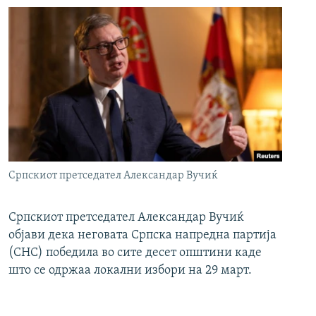
Српскиот претседател Александар Вучиќ
Српскиот претседател Александар Вучиќ
објави дека неговата Српска напредна партија
(СНС) победила во сите десет општини каде
што се одржаа локални избори на 29 март.