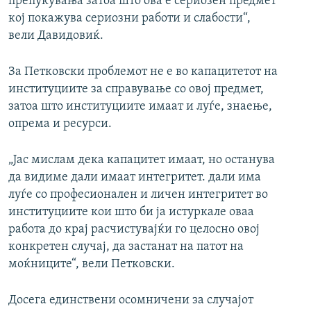
препукувања затоа што ова е сериозен предмет
кој покажува сериозни работи и слабости“,
вели Давидовиќ.
За Петковски проблемот не е во капацитетот на
институциите за справување со овој предмет,
затоа што институциите имаат и луѓе, знаење,
опрема и ресурси.
„Јас мислам дека капацитет имаат, но останува
да видиме дали имаат интегритет. дали има
луѓе со професионален и личен интегритет во
институциите кои што би ја истуркале оваа
работа до крај расчистувајќи го целосно овој
конкретен случај, да застанат на патот на
моќниците“, вели Петковски.
Досега единствени осомничени за случајот