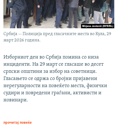
Србија -- Полиција пред гласачките места во Кула, 29
март 2026 година.
Изборниот ден во Србија помина со низа
инциденти. На 29 март се гласаше во десет
српски општини за избор на советници.
Гласањето се одржа со бројни пријавени
нерегуларности на повеќето места, физички
судири и повредени граѓани, активисти и
новинари.
прочитај повеќе