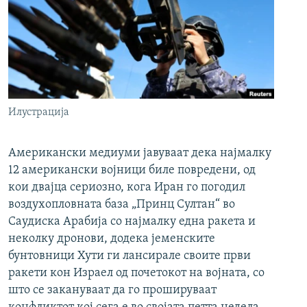
Илустрација
Американски медиуми јавуваат дека најмалку
12 американски војници биле повредени, од
кои двајца сериозно, кога Иран го погодил
воздухопловната база „Принц Султан“ во
Саудиска Арабија со најмалку една ракета и
неколку дронови, додека јеменските
бунтовници Хути ги лансирале своите први
ракети кон Израел од почетокот на војната, со
што се закануваат да го прошируваат