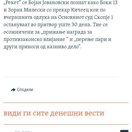
„Рекет“ се Бојан Јовановски познат како Боки 13
и Зоран Милески со прекар Кичеец кои по
вчерашната одлука на Основниот суд Скопје 1
остануваат во притвор уште 30 дена. Тие се
осомничени за „примање награда за
противзаконско влијание “ и „перење пари и
други приноси од казниво дело“.
Сподели
види ги сите денешни вести