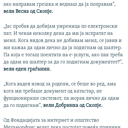
ако направам грешка и веднаш да ја поправам“,
вели Весна од Скопје.
„Јас пробав да добијам умреница по електронски
пат. И чекав неколку дена да ми ја испратат на
меил. Кога видов дека не добивам меил, се јавив и
ми кажаа да одам лично да ја подигнам од шалтер.
Па која е тогаш поентата на е-услуги, ако пак треба
да одам на шалтер за да го подигнам документот?“,
вели еден граѓанин.
„Кога вадев извод за родени, се беше во ред, ама
кога ми требаше документ од катастар, не
фунционираше системот, па морав лично да одам
да го подигнам“,
вели Добринка од Скопје.
Од Фондацијата за интернет и општество
Метаморфзис велат дека постојат повеќе причини