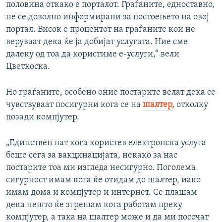
половина откако е порталот. Граѓаните, едноставно,
не се доволно информирани за постоењето на овој
портал. Висок е процентот на граѓаните кои не
веруваат дека ќе ја добијат услугата. Ние сме
далеку од тоа да користиме е-услуги,“ вели
Цветкоска.
Но граѓаните, особено оние постарите велат дека се
чувствуваат посигурни кога се на
шалтер,
отколку
позади компјутер.
„Единствен пат кога користев електронска услуга
беше сега за вакцинацијата, некако за нас
постарите тоа ми изгледа несигурно. Поголема
сигурност имам кога ќе отидам до шалтер, иако
имам дома и компјутер и интернет. Се плашам
дека нешто ќе згрешам кога работам преку
компјутер, а така на шалтер може и да ми посочат