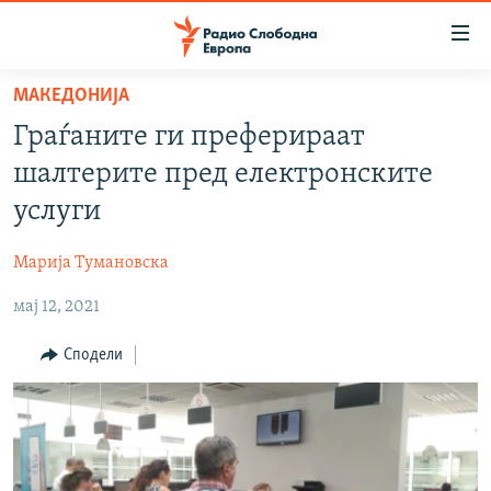
Достапни
линкови
Оди
МАКЕДОНИЈА
на
МАКЕДОНИЈА
Граѓаните ги преферираат
содржината
СВЕТ
Оди
шалтерите пред електронските
ВИЗУЕЛНО
на
услуги
главната
ВЕСТИ
навигација
Марија Тумановска
ШТО ТРЕБА ДА ЗНАЕТЕ
Премини
на
мај 12, 2021
ПРИЈАВИ СЕ ЗА ЊУЗЛЕТЕР
пребарување
ПОДКАСТ ЗОШТО?
Сподели
СЛЕДЕТЕ НЕ