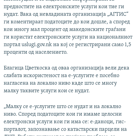
предностите на електронските услуги кои тие ги
нудат. Вака од невладината организација „АГТИС“
ги коментираат податоците до кои дошле, а според
кои многу мал процент од македонските граѓани
ги користат електронските услуги на националниот
портал uslugi.gov.nk на кој се регистрирани само 1,5
проценти од населението.
Благица Цветкоска од оваа организација вели дека
слабата искористеност на е-услугите е посебно
нагласена на локално ниво каде што се многу
малку таквите услуги кои се нудат.
„Малку се е-услугите што се нудат и на локално
ниво. Според податоците кои ги имаме целосни
електронски услуги кои ги има се: е-даноци, гис-
порталот, запознавање со катастарски парцели на