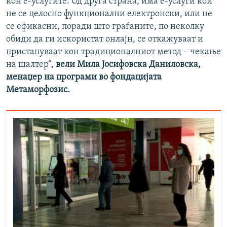
кон е-услугите. Од друга страна, има е-услуги кои
не се целосно функционални електронски, или не
се ефикасни, поради што граѓаните, по неколку
обиди да ги искористат онлајн, се откажуваат и
пристапуваат кон традиционалниот метод – чекање
на шалтер“,
вели Мила Јосифовска Даниловска,
менаџер на програми во фондацијата
Метаморфозис.