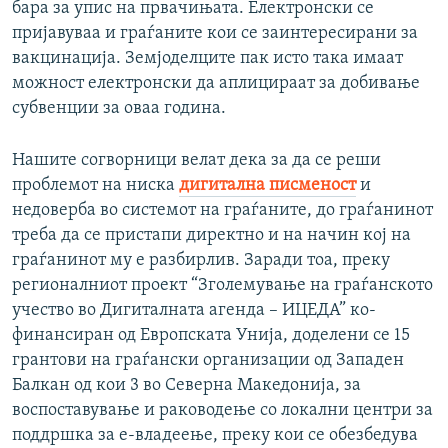
бара за упис на првачињата. Електронски се
пријавуваа и граѓаните кои се заинтересирани за
вакцинација. Земјоделците пак исто така имаат
можност електронски да аплицираат за добивање
субвенции за оваа година.
Нашите согворници велат дека за да се реши
проблемот на ниска
дигитална писменост
и
недоверба во системот на граѓаните, до граѓанинот
треба да се пристапи директно и на начин кој на
граѓанинот му е разбирлив. Заради тоа, преку
регионалниот проект “Зголемување на граѓанското
учество во Дигиталната агенда – ИЦЕДА” ко-
финансиран од Европската Унија, доделени се 15
грантови на граѓански организации од Западен
Балкан од кои 3 во Северна Македонија, за
воспоставување и раководење со локални центри за
поддршка за е-владеење, преку кои се обезбедува