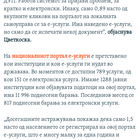
ДУП. Работи системот за пријави проблем, за
кратко и електронски. Инаку, само 0,89 насто од
вкупните кликови на порталот на локалната
самоуправа се за е-услуги. Има наведено е-услуги,
но само да се испечати некој документ“,
објаснува
Цветкоска.
На
националниот портал е-услуги
е претставено
кои институции и кои е-услуги ги нудат во
државава. Во моментов се достапни 789 услуги, од
кои 151 се електронска услуга. Имаме 1288 јавни
институции кои објавувата податоци на овој портал,
има 11 996 поднесени барања. Последниов месец се
817 поднесени барања за електронски услуги.
„Досегашните истражувања покажаа дека само 1,5
насто од населението се регистрирал на овој портал
е-услуги, што е многу малку за една година и