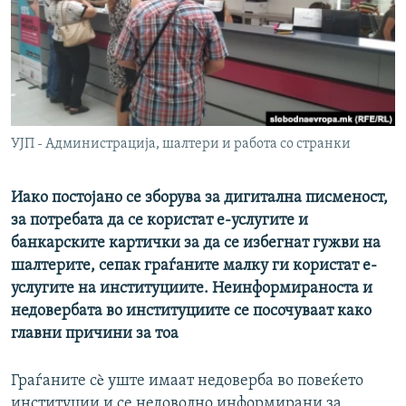
РСЕ веб страници
УЈП - Администрација, шалтери и работа со странки
Иако постојано се зборува за дигитална писменост,
за потребата да се користат е-услугите и
банкарските картички за да се избегнат гужви на
шалтерите, сепак граѓаните малку ги користат е-
услугите на институциите. Неинформираноста и
недовербата во институциите се посочуваат како
главни причини за тоа
Граѓаните сè уште имаат недоверба во повеќето
институции и се недоволно информирани за