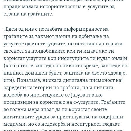
поради малата искористеност на е-услугите од
страна на граѓаните.
„Еден од нив е послабата информираност на
граѓаните за ваквиот начин на добивање на
услугите од институциите, но исто така и нивната
свесност за придобивките кои ги имаат ако ги
користат услугите кои инситуциите ги нудат онлајн
(како што се заштеда на нивното време, заштеди во
нивниот домашен буџет, заштита на своето здравје,
итн). Понатаму, ниската дигитална писменост кај
одредени категории на граѓани, но и нивната
доверба во инститцуиите се јавуваат како
предизвици за користење на е-услугите. Граѓаните
во голема мера знаат да ги користат своите
дигиталните уреди за пристапување на социјални
медиуми, но со недоверба и несигурност гледаат