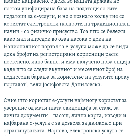
имаме направено, е дека во нашата држава не
постои унифицирана база на податоци со сите
податоци за е-услуги, и не е познато колку тие се
користат електронски наспроти на традиционален
начин - со физичко присуство. Тоа што се бележи
како мал напредок во оваа насока е дека на
Националниот портал за е-услуги може да се види
дека бројот на регистрирани корисници расте
постепено, иако бавно, и има вклучено нова опција
каде што се следи вкупниот и месечниот број на
поднесени барања за користење на услугите преку
порталот“, вели Јосифовска Даниловска.
Оние што користат е-услуги најмногу користат за
уверение од матичната евиденција за стаж, за
лични документи – пасош, лична карта, изводи и
најбарана е-услуга е за дозвола за движење при
ограничувањата. Најново, електронска услуга се