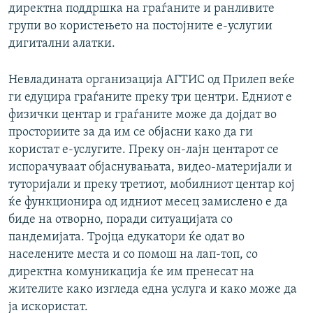
директна поддршка на граѓаните и ранливите
групи во користењето на постојните е-услугии
дигитални алатки.​
Невладината организација АГТИС од Прилеп веќе
ги едуцира граѓаните преку три центри. Едниот е
физички центар и граѓаните може да дојдат во
просториите за да им се објасни како да ги
користат е-услугите. Преку он-лајн центарот се
испорачуваат објаснувањата, видео-материјали и
туторијали и преку третиот, мобилниот центар кој
ќе функционира од идниот месец замислено е да
биде на отворно, поради ситуацијата со
пандемијата. Тројца едукатори ќе одат во
населените места и со помош на лап-топ, со
директна комуникација ќе им пренесат на
жителите како изгледа една услуга и како може да
ја искористат.