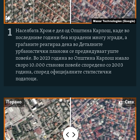
1
Населбата Хром е дел од Општина Карпош, каде во
последниве години беа израдени многу згради, а
граѓаните реагираа дека во Деталните
урбанистички планови се предвидуваат уште
повеќе. Во 2023 година во Општина Карпош имало
скоро 10.000 станови повеќе споредено со 2003
година, според официјалните статистички
податоци.
Порано
Сега