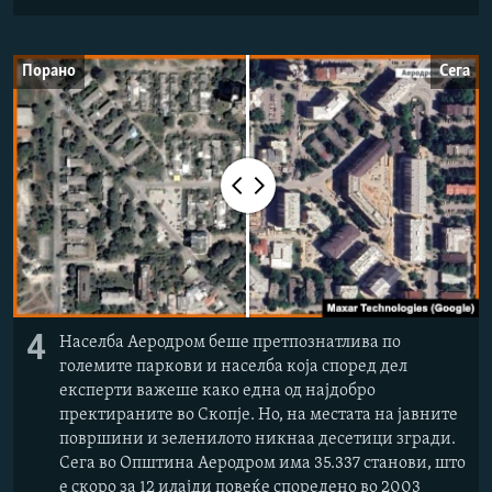
Порано
Сега
4
Населба Аеродром беше претпознатлива по
големите паркови и населба која според дел
експерти важеше како една од најдобро
пректираните во Скопје. Но, на местата на јавните
површини и зеленилото никнаа десетици згради.
Сега во Општина Аеродром има 35.337 станови, што
е скоро за 12 илајди повеќе споредено во 2003