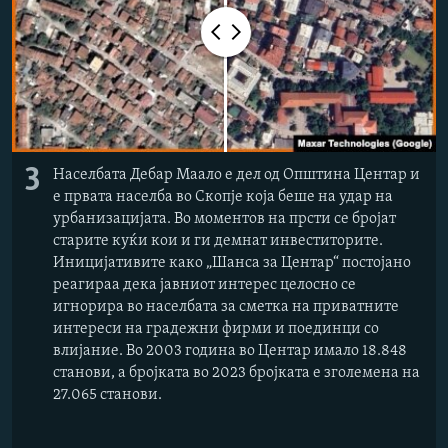
3
Населбата Дебар Маало е дел од Општина Центар и
е првата населба во Скопје која беше на удар на
урбанизацијата. Во моментов на прсти се бројат
старите куќи кои и ги демнат инвеститорите.
Иницијативите како „Шанса за Центар“ постојано
реагираа дека јавниот интерес целосно се
игнорира во населбата за сметка на приватните
интереси на градежни фирми и поединци со
влијание. Во 2003 година во Центар имало 18.848
станови, а бројката во 2023 бројката е зголемена на
27.065 станови.