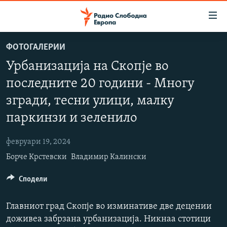
Достапни
линкови
Оди
ФОТОГАЛЕРИИ
на
МАКЕДОНИЈА
Урбанизација на Скопје во
содржината
СВЕТ
Оди
последните 20 години - Многу
ВИЗУЕЛНО
на
згради, тесни улици, малку
главната
ВЕСТИ
навигација
паркинзи и зеленило
ШТО ТРЕБА ДА ЗНАЕТЕ
Премини
на
февруари 19, 2024
ПРИЈАВИ СЕ ЗА ЊУЗЛЕТЕР
пребарување
Борче Крстевски
Владимир Калински
ПОДКАСТ ЗОШТО?
Сподели
СЛЕДЕТЕ НЕ
Главниот град Скопје во изминативе две децении
доживеа забрзана урбанизација. Никнаа стотици