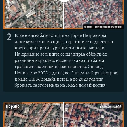
2
Влае е населба во Општина Ѓорче Петров која
доживува бетонизација, а граѓаните поднесуваа
проговори против урбанистичките планови.
На државно земјиште се планираа објекти од
различен карактер, наместо како што бараа
граѓаните паркови и јавен простор. Според
Пописот во 2022 година, во Општина Ѓорче Петров
имало 11.886 домаќинства, а во 2023 година
бројката се зголемила на 15.524 домаќинства.
Порано
Сега