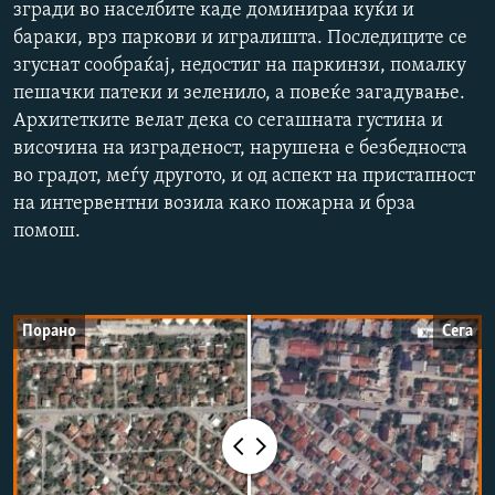
згради во населбите каде доминираа куќи и
РСЕ веб страници
бараки, врз паркови и игралишта. Последиците се
згуснат сообраќај, недостиг на паркинзи, помалку
пешачки патеки и зеленило, а повеќе загадување.
Архитетките велат дека со сегашната густина и
височина на изграденост, нарушена е безбедноста
во градот, меѓу другото, и од аспект на пристапност
на интервентни возила како пожарна и брза
помош.
Порано
Сега