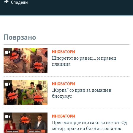
Сподели
Поврзано
ИНОВАТОРИ
Шпоретот во ранец... и правец
планина
ИНОВАТОРИ
„Корпа“ со црви за домашен
биохумус
ИНОВАТОРИ
Прво моторџиско сако во светот: Од
мотор, право на бизнис состанок