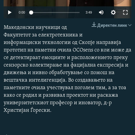
РСЕ веб страници
Auto
0:00
3:49
240p
Директен линк
Македонски научници од
360p
Факултетот за електротехника и
информациски технологии од Скопје направија
480p
Auto
240p
360p
480p
прототип на паметни очила OCOsens со кои може да
720p
се детектираат емоциите и расположението преку
720p
1080p
1080p
сензорско колектирање на фацијална експресија и
движења и нивно обработување со помош на
вештачка интелигенција. Во создавањето на
паметните очила учествувал поголем тим, а за тоа
како се родил и развивал проектот ни раскажа
универзитетскиот професор и иноватор, д-р
Христијан Ѓорески.