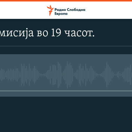
исија во 19 часот.
No media source currently avail