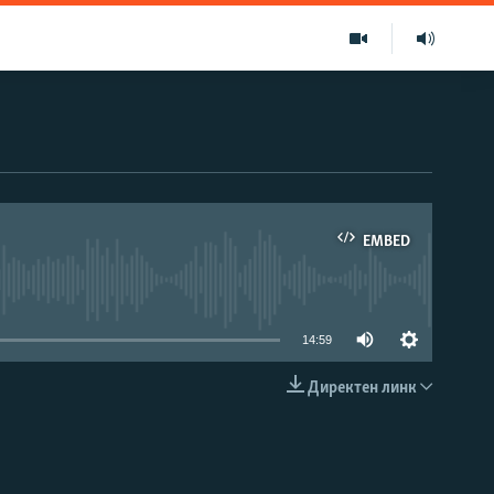
EMBED
able
14:59
Директен линк
EMBED