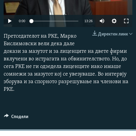
РСЕ веб страници
Auto
0:00
13:26
240p
Директен линк
Претседателот на РКЕ, Марко
360p
Бислимовски вели дека дале
докази за мазутот и за лиценците на двете фирми
480p
Auto
240p
360p
480p
вклучени во истрагата на обвинителството. Но, до
720p
сега РКЕ не ги одзедела лиценците иако имаше
720p
1080p
1080p
сомнежи за мазутот кој се увезуваше. Во интервју
зборува и за спорното разрешување на членови на
РКЕ.
Сподели