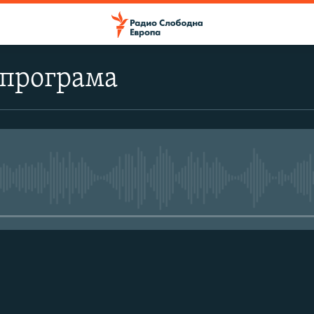
 програма
No media source currently avail