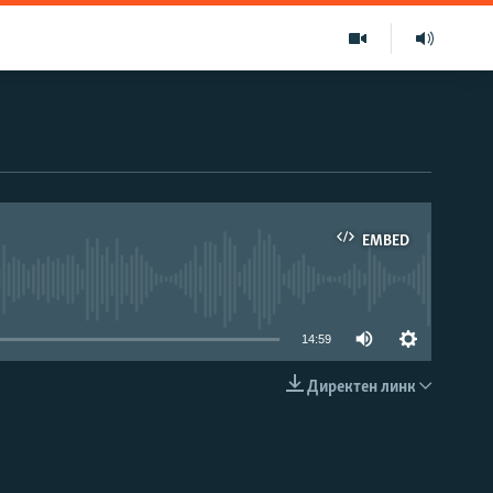
EMBED
able
14:59
Директен линк
EMBED