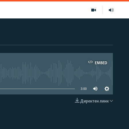
EMBED
able
3:00
Директен линк
EMBED