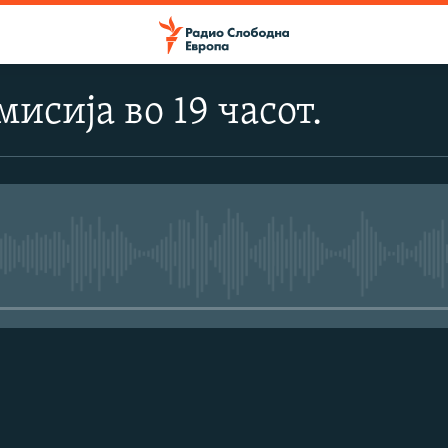
исија во 19 часот.
No media source currently avail