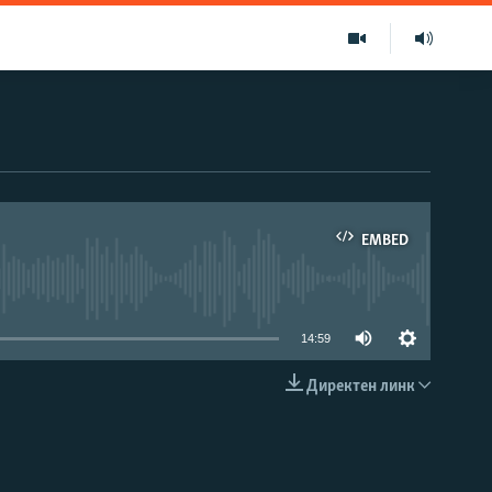
EMBED
able
14:59
Директен линк
EMBED