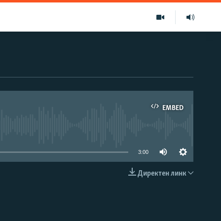
EMBED
able
3:00
Директен линк
EMBED