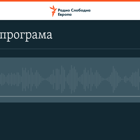
 програма
No media source currently avail