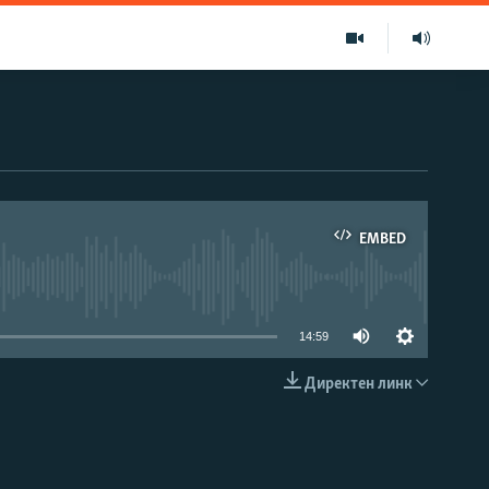
EMBED
able
14:59
Директен линк
EMBED