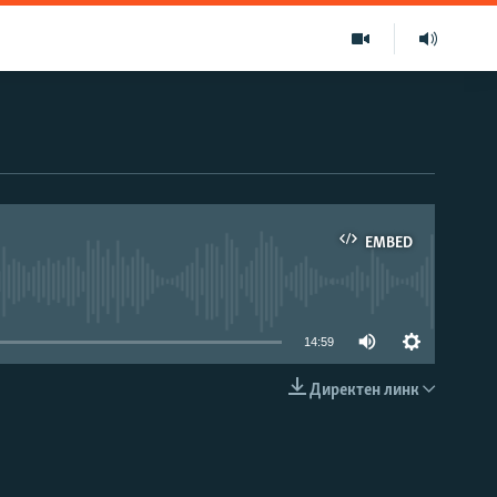
EMBED
able
14:59
Директен линк
EMBED