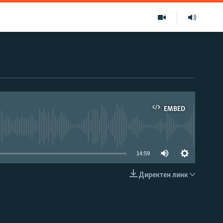
EMBED
able
14:59
Директен линк
EMBED