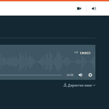
EMBED
able
14:59
Директен линк
EMBED