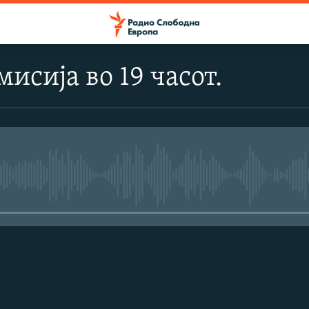
исија во 19 часот.
No media source currently avail