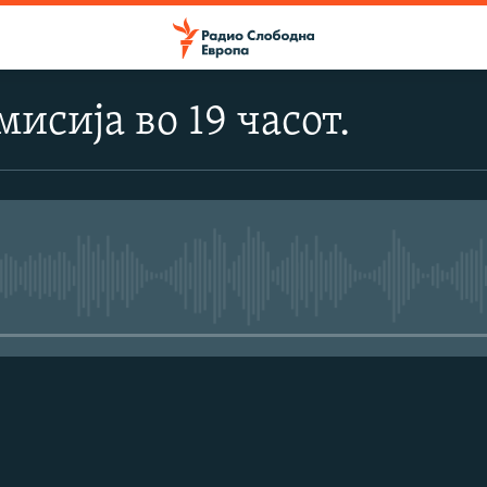
исија во 19 часот.
No media source currently avail