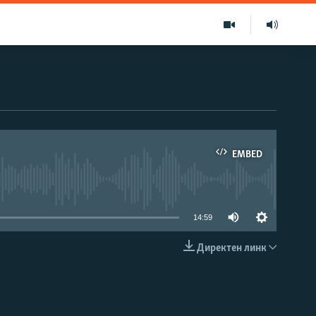
EMBED
able
14:59
Директен линк
EMBED