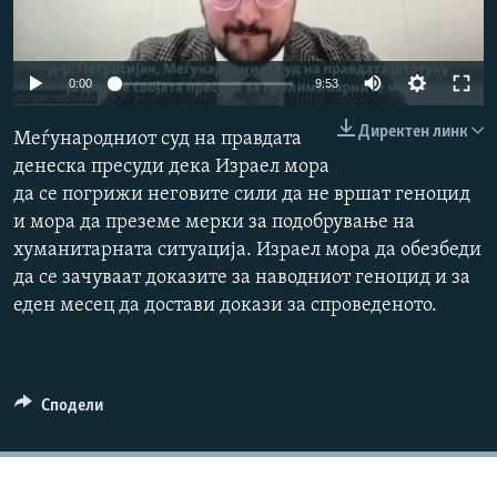
РСЕ веб страници
Auto
0:00
9:53
240p
Директен линк
Меѓународниот суд на правдата
360p
денеска пресуди дека Израел мора
да се погрижи неговите сили да не вршат геноцид
480p
Auto
240p
360p
480p
и мора да преземе мерки за подобрување на
720p
хуманитарната ситуација. Израел мора да обезбеди
720p
1080p
1080p
да се зачуваат доказите за наводниот геноцид и за
еден месец да достави докази за спроведеното.
Сподели