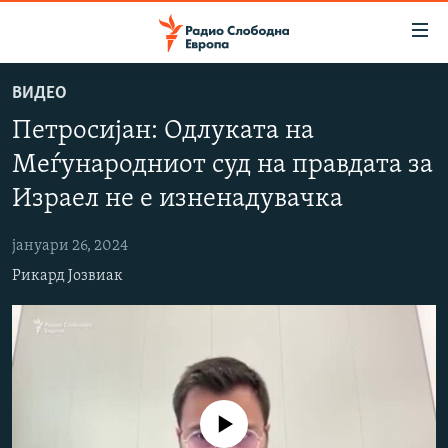
Достапни
линкови
Оди
ВИДЕО
на
МАКЕДОНИЈА
Петросијан: Одлуката на
содржината
СВЕТ
Оди
Меѓународниот суд на правдата за
ВИЗУЕЛНО
на
Израел не е изненадувачка
главната
ВЕСТИ
навигација
јануари 26, 2024
ШТО ТРЕБА ДА ЗНАЕТЕ
Премини
Рикард Јозвиак
на
ПРИЈАВИ СЕ ЗА ЊУЗЛЕТЕР
пребарување
ПОДКАСТ ЗОШТО?
СЛЕДЕТЕ НЕ
No media source currently available