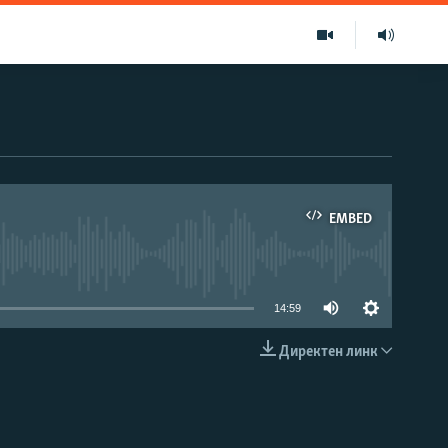
EMBED
able
14:59
Директен линк
EMBED