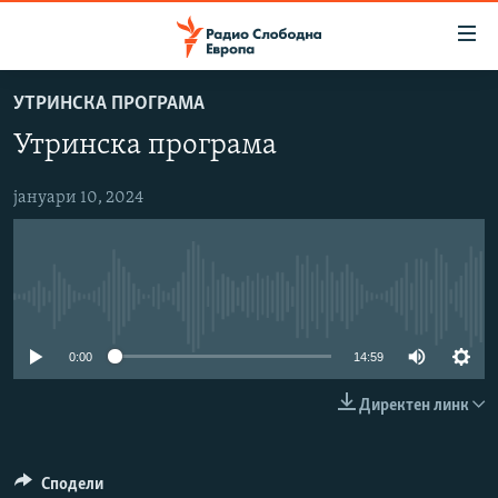
Достапни
линкови
Оди
УТРИНСКА ПРОГРАМА
на
МАКЕДОНИЈА
Утринска програма
содржината
СВЕТ
Оди
ВИЗУЕЛНО
на
јануари 10, 2024
главната
ВЕСТИ
навигација
ШТО ТРЕБА ДА ЗНАЕТЕ
Премини
на
No media source currently available
ПРИЈАВИ СЕ ЗА ЊУЗЛЕТЕР
пребарување
ПОДКАСТ ЗОШТО?
0:00
14:59
Директен линк
СЛЕДЕТЕ НЕ
Сподели