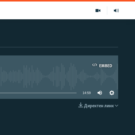
EMBED
able
14:59
Директен линк
EMBED