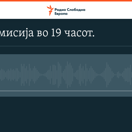
исија во 19 часот.
No media source currently avail