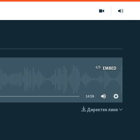
EMBED
able
14:59
Директен линк
EMBED