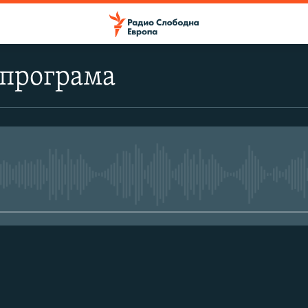
 програма
No media source currently avail