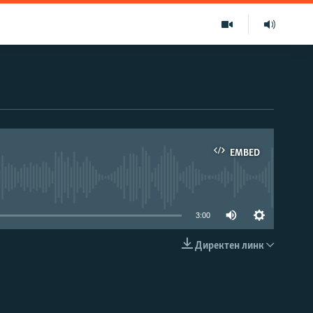
EMBED
able
3:00
Директен линк
EMBED