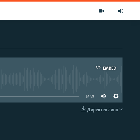
EMBED
able
14:59
Директен линк
EMBED