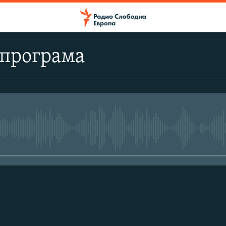
 програма
No media source currently avail