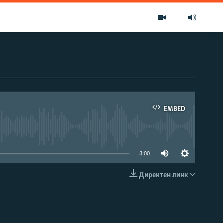
EMBED
able
3:00
Директен линк
EMBED