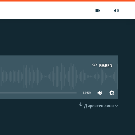
EMBED
able
14:59
Директен линк
EMBED