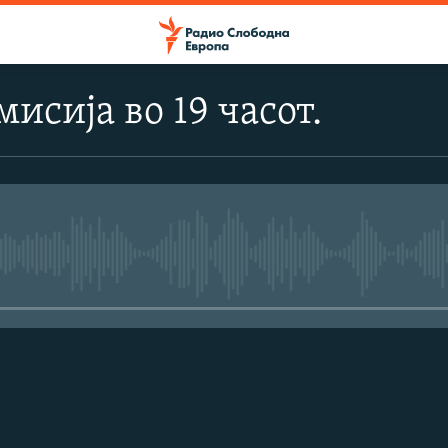
исија во 19 часот.
No media source currently avail