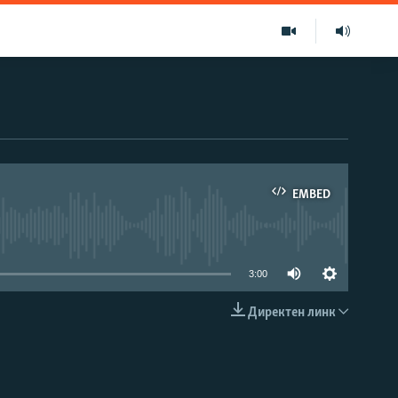
EMBED
able
3:00
Директен линк
EMBED