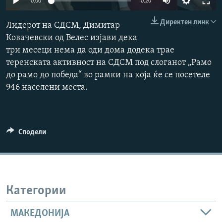
0:00
0:20
РСЕ веб страници
240p
Директен линк
Лидерот на СДСМ, Димитар
360p
Ковачевски од Велес изјави дека
три месеци нема да оди дома додека трае
480p
Auto
240p
360p
480p
теренската активност на СДСМ под слоганот „Рамо
720p
до рамо до победа“ во рамки на која ќе се посетеле
720p
1080p
1080p
946 населени места.
Сподели
Категории
МАКЕДОНИЈА