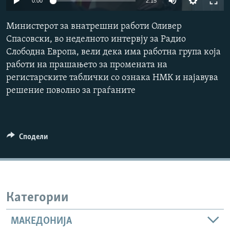
0:00
2:15
РСЕ веб страници
240p
Министерот за внатрешни работи Оливер
360p
Спасовски, во неделното интервју за Радио
Слободна Европа, вели дека има работна група која
480p
Auto
240p
360p
480p
работи на прашањето за промената на
720p
регистарските таблички со ознака НМК и најавува
720p
1080p
1080p
решение поволно за граѓаните
Сподели
Категории
МАКЕДОНИЈА