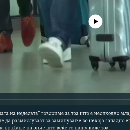
No media source currently avail
мата на неделата“ говориме за тоа што е неопходно мла
 не да размислуваат за заминување во некоја западно е
на враќање на оние што веќе го направиле тоа.