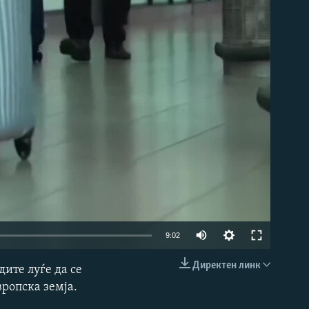
able
9:02
Директен линк
дите луѓе да се
EMBED
вропска земја.