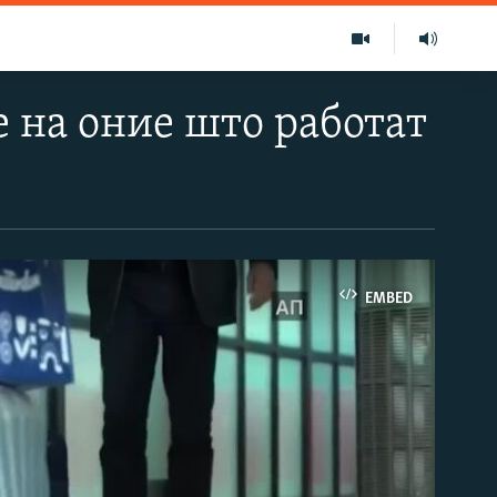
е на оние што работат
EMBED