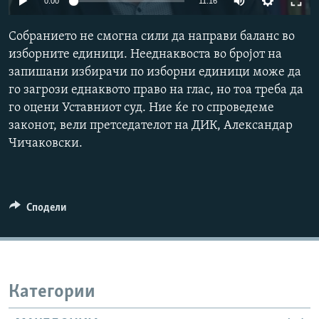
0:00
11:16
РСЕ веб страници
Собранието не смогна сили да направи баланс во
изборните единици. Нееднаквоста во бројот на
запишани избирачи по изборни единици може да
го загрози еднаквото право на глас, но тоа треба да
го оцени Уставниот суд. Ние ќе го спроведеме
законот, вели претседателот на ДИК, Александар
Чичаковски.
Сподели
Категории