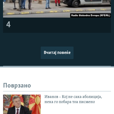
4
Вчитај повеќе
Поврзано
Иванов – Кој не сака аболиција,
нека го побара тоа писмено