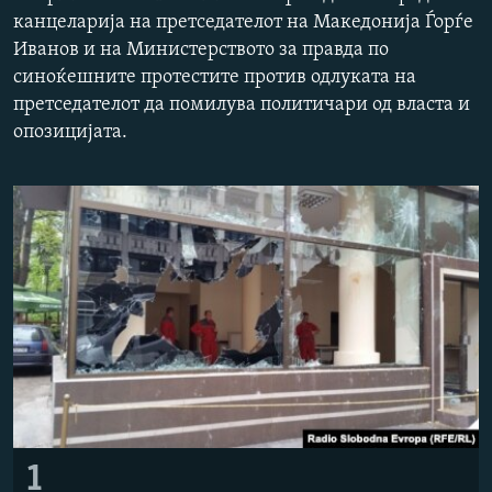
канцеларија на претседателот на Македонија Ѓорѓе
РСЕ веб страници
Иванов и на Министерството за правда по
синоќешните протестите против одлуката на
претседателот да помилува политичари од власта и
опозицијата.
1