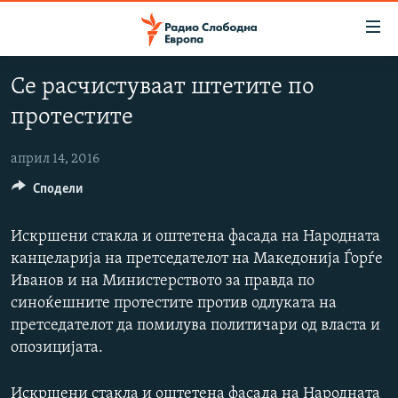
Достапни
линкови
Оди
Се расчистуваат штетите по
на
МАКЕДОНИЈА
протестите
содржината
СВЕТ
Оди
ВИЗУЕЛНО
на
април 14, 2016
главната
Сподели
ВЕСТИ
навигација
ШТО ТРЕБА ДА ЗНАЕТЕ
Премини
Искршени стакла и оштетена фасада на Народната
на
ПРИЈАВИ СЕ ЗА ЊУЗЛЕТЕР
канцеларија на претседателот на Македонија Ѓорѓе
пребарување
Иванов и на Министерството за правда по
ПОДКАСТ ЗОШТО?
синоќешните протестите против одлуката на
претседателот да помилува политичари од власта и
СЛЕДЕТЕ НЕ
опозицијата.
Искршени стакла и оштетена фасада на Народната