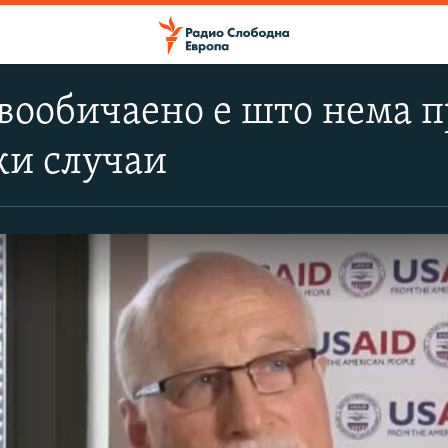
евообичаено е што нема 
ки случаи