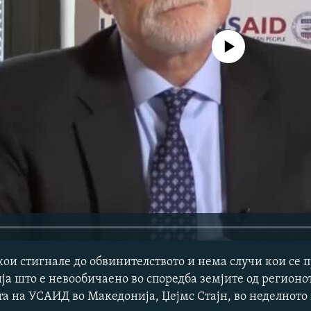
No media source currently avail
ои стигнале до обвинителството и нема случи кои се п
ја што е невообичаено во споредба земјите од регионот
а на УСАИД во Македонија, Џејмс Стајн, во неделното