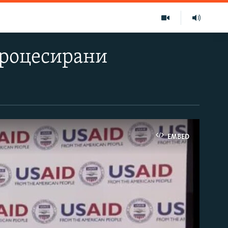
процесирани
EMBED