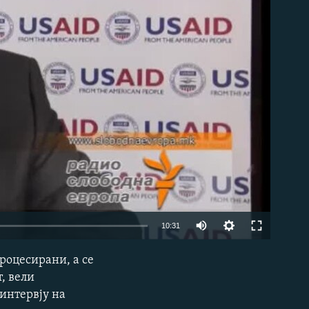
able
10:31
роцесирани, а се
EMBED
, вели
 интервју на