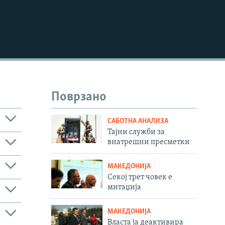
Поврзано
САБОТНА АНАЛИЗА
Тајни служби за
внатрешни пресметки
МАКЕДОНИЈА
Секој трет човек е
митаџија
МАКЕДОНИЈА
Власта ја деактивира