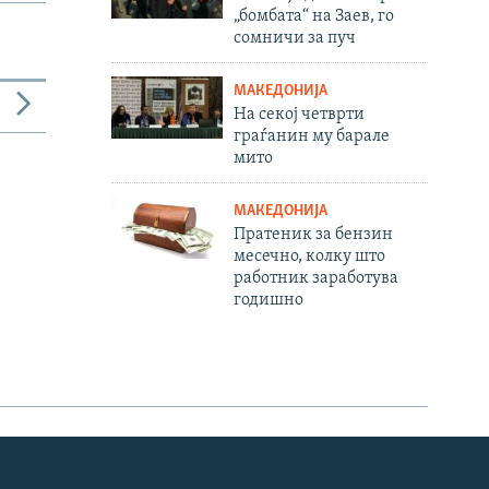
„бомбата“ на Заев, го
сомничи за пуч
МАКЕДОНИЈА
На секој четврти
граѓанин му барале
мито
МАКЕДОНИЈА
Пратеник за бензин
месечно, колку што
работник заработува
годишно