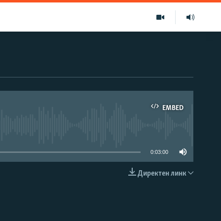
EMBED
able
0:03:00
Директен линк
EMBED