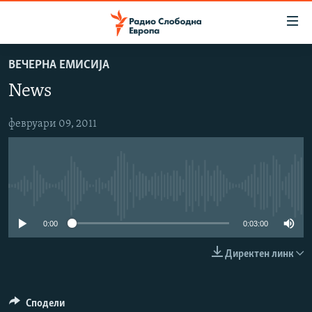
Достапни
линкови
Оди
ВЕЧЕРНА ЕМИСИЈА
на
МАКЕДОНИЈА
News
содржината
СВЕТ
Оди
ВИЗУЕЛНО
на
февруари 09, 2011
главната
ВЕСТИ
навигација
ШТО ТРЕБА ДА ЗНАЕТЕ
Премини
на
No media source currently available
ПРИЈАВИ СЕ ЗА ЊУЗЛЕТЕР
пребарување
ПОДКАСТ ЗОШТО?
0:00
0:03:00
Директен линк
СЛЕДЕТЕ НЕ
Сподели